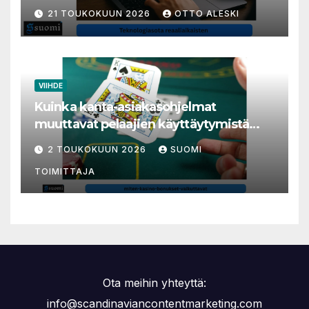
millisekunneista tuli livenäpyttelyn
21 TOUKOKUUN 2026
OTTO ALESKI
tärkein valuutta
VIIHDE
Kuinka kanta-asiakasohjelmat
muuttavat pelaajien käyttäytymistä
nettikasinoilla
2 TOUKOKUUN 2026
SUOMI
TOIMITTAJA
Ota meihin yhteyttä:
info@scandinaviancontentmarketing.com