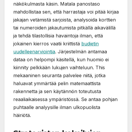
näkökulmasta käsin. Matala panostaso
mahdollistaa sen, että harrastaja voi pitää kirjaa
jakajan vetämistä sarjoista, analysoida korttien
tai numeroiden jakautumista pitkällä aikavälillä
ja tehdä tilastollisia havaintoja ilman, että
jokainen kierros vaatii kriittistä
budjetin
uudelleenarviointia
. Järjestelmän antamaa
dataa on helpompi käsitellä, kun huomio ei
kiinnity pelkkään lukujen vaihteluun. This
mekaaninen seuranta palvelee niitä, jotka
haluavat ymmärtää pelin matemaattista
rakennetta ja sen käytännön toteutusta
reaaliaikaisessa ympäristössä. Se antaa pohjan
puhtaalle analyysille ilman ulkopuolista
häiriötä.