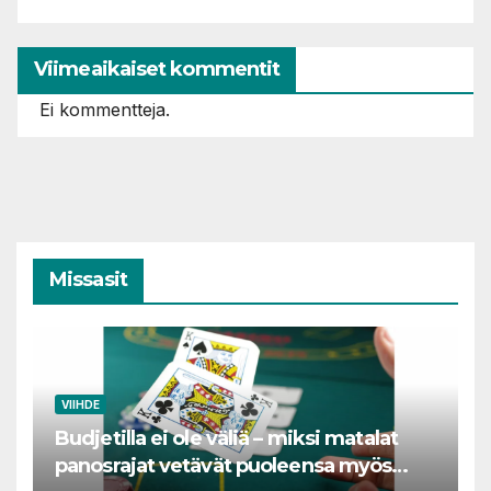
Viimeaikaiset kommentit
Ei kommentteja.
Missasit
VIIHDE
Budjetilla ei ole väliä – miksi matalat
panosrajat vetävät puoleensa myös