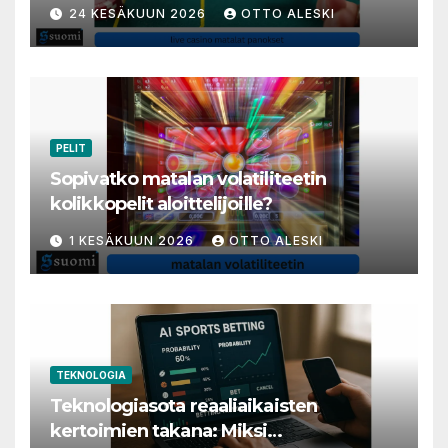
varakkaita harrastajia
24 KESÄKUUN 2026
OTTO ALESKI
PELIT
Sopivatko matalan volatiliteetin
kolikkopelit aloittelijoille?
1 KESÄKUUN 2026
OTTO ALESKI
TEKNOLOGIA
Teknologiasota reaaliaikaisten
kertoimien takana: Miksi