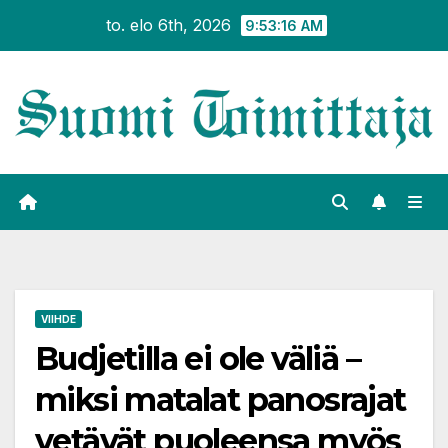
Siirry
to. elo 6th, 2026
9:53:17 AM
sisältöön
VIIHDE
Budjetilla ei ole väliä –
miksi matalat panosrajat
vetävät puoleensa myös