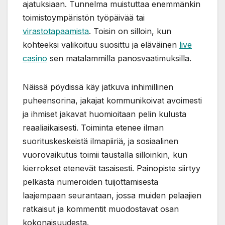
ajatuksiaan. Tunnelma muistuttaa enemmänkin
toimistoympäristön työpäivää tai
virastotapaamista
. Toisin on silloin, kun
kohteeksi valikoituu suosittu ja eläväinen
live
casino
sen matalammilla panosvaatimuksilla.
Näissä pöydissä käy jatkuva inhimillinen
puheensorina, jakajat kommunikoivat avoimesti
ja ihmiset jakavat huomioitaan pelin kulusta
reaaliaikaisesti. Toiminta etenee ilman
suorituskeskeistä ilmapiiriä, ja sosiaalinen
vuorovaikutus toimii taustalla silloinkin, kun
kierrokset etenevät tasaisesti. Painopiste siirtyy
pelkästä numeroiden tuijottamisesta
laajempaan seurantaan, jossa muiden pelaajien
ratkaisut ja kommentit muodostavat osan
kokonaisuudesta.