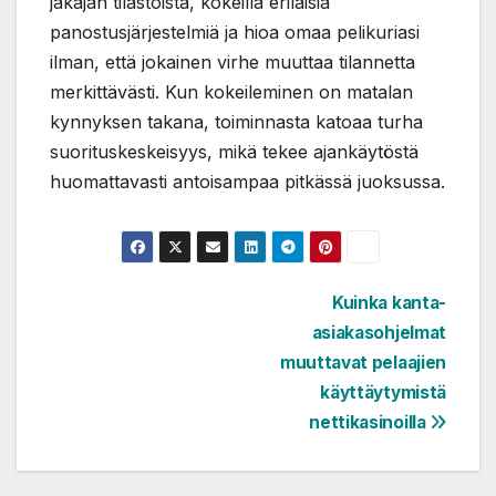
jakajan tilastoista, kokeilla erilaisia
panostusjärjestelmiä ja hioa omaa pelikuriasi
ilman, että jokainen virhe muuttaa tilannetta
merkittävästi. Kun kokeileminen on matalan
kynnyksen takana, toiminnasta katoaa turha
suorituskeskeisyys, mikä tekee ajankäytöstä
huomattavasti antoisampaa pitkässä juoksussa.
Artikkelien
Kuinka kanta-
asiakasohjelmat
selaus
muuttavat pelaajien
käyttäytymistä
nettikasinoilla