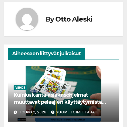
By
Otto Aleski
Aiheeseen liittyvät julkaisut
VIIHDE
Kuinka kanta-asiakasohjelmat
muuttavat pelaajien käyttäytymistä
nettikasinoilla
TOUKO 2, 2026
SUOMI TOIMITTAJA