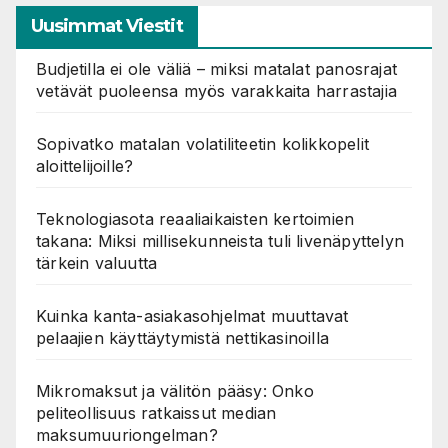
Uusimmat Viestit
Budjetilla ei ole väliä – miksi matalat panosrajat
vetävät puoleensa myös varakkaita harrastajia
Sopivatko matalan volatiliteetin kolikkopelit
aloittelijoille?
Teknologiasota reaaliaikaisten kertoimien
takana: Miksi millisekunneista tuli livenäpyttelyn
tärkein valuutta
Kuinka kanta-asiakasohjelmat muuttavat
pelaajien käyttäytymistä nettikasinoilla
Mikromaksut ja välitön pääsy: Onko
peliteollisuus ratkaissut median
maksumuuriongelman?