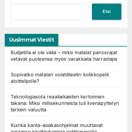
Etsi
Uusimmat Viestit
Budjetilla ei ole väliä – miksi matalat panosrajat
vetävät puoleensa myös varakkaita harrastajia
Sopivatko matalan volatiliteetin kolikkopelit
aloittelijoille?
Teknologiasota reaaliaikaisten kertoimien
takana: Miksi millisekunneista tuli livenäpyttelyn
tärkein valuutta
Kuinka kanta-asiakasohjelmat muuttavat
pelaajien käyttäytymistä nettikasinoilla