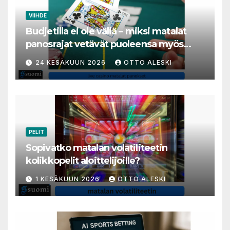
VIIHDE
Budjetilla ei ole väliä – miksi matalat
panosrajat vetävät puoleensa myös
varakkaita harrastajia
24 KESÄKUUN 2026
OTTO ALESKI
PELIT
Sopivatko matalan volatiliteetin
kolikkopelit aloittelijoille?
1 KESÄKUUN 2026
OTTO ALESKI