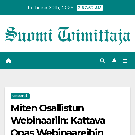
Siirry
to. heinä 30th, 2026
3:57:53 AM
sisältöön
VINKKEJÄ
Miten Osallistun
Webinaariin: Kattava
Opas Webinaareihin