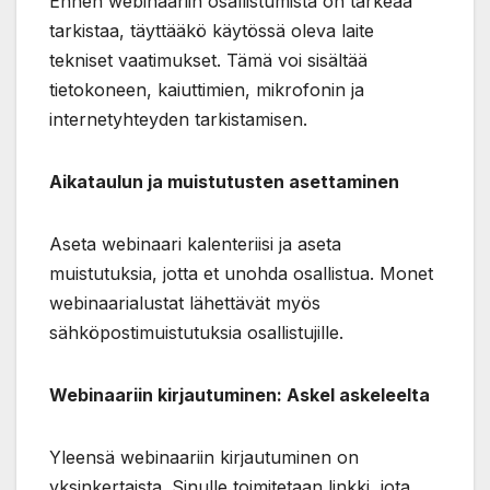
Ennen webinaariin osallistumista on tärkeää
tarkistaa, täyttääkö käytössä oleva laite
tekniset vaatimukset. Tämä voi sisältää
tietokoneen, kaiuttimien, mikrofonin ja
internetyhteyden tarkistamisen.
Aikataulun ja muistutusten asettaminen
Aseta webinaari kalenteriisi ja aseta
muistutuksia, jotta et unohda osallistua. Monet
webinaarialustat lähettävät myös
sähköpostimuistutuksia osallistujille.
Webinaariin kirjautuminen: Askel askeleelta
Yleensä webinaariin kirjautuminen on
yksinkertaista. Sinulle toimitetaan linkki, jota