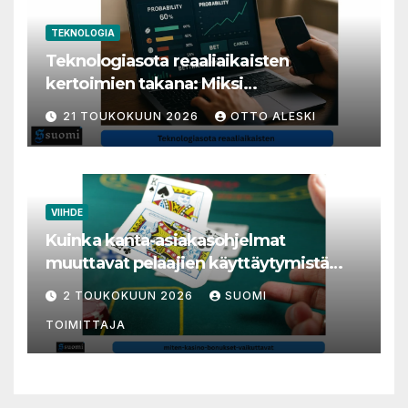
TEKNOLOGIA
Teknologiasota reaaliaikaisten
kertoimien takana: Miksi
millisekunneista tuli livenäpyttelyn
21 TOUKOKUUN 2026
OTTO ALESKI
tärkein valuutta
VIIHDE
Kuinka kanta-asiakasohjelmat
muuttavat pelaajien käyttäytymistä
nettikasinoilla
2 TOUKOKUUN 2026
SUOMI
TOIMITTAJA