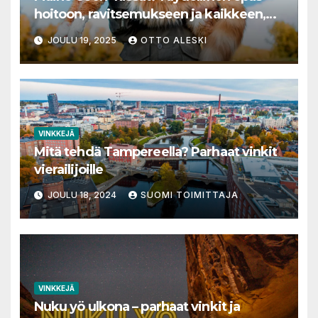
hoitoon, ravitsemukseen ja kaikkeen,
mitä sinun tulee tietää
JOULU 19, 2025
OTTO ALESKI
VINKKEJÄ
Mitä tehdä Tampereella? Parhaat vinkit
vierailijoille
JOULU 18, 2024
SUOMI TOIMITTAJA
VINKKEJÄ
Nuku yö ulkona – parhaat vinkit ja