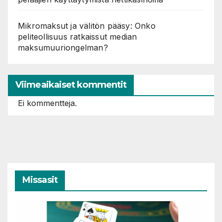
Mikromaksut ja välitön pääsy: Onko
peliteollisuus ratkaissut median
maksumuuriongelman?
Viimeaikaiset kommentit
Ei kommentteja.
Missasit