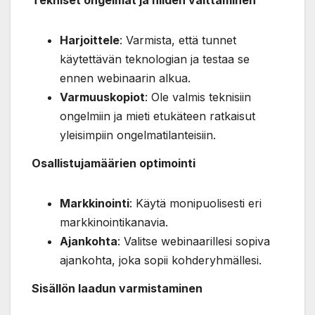
Tekniset ongelmat ja niiden välttäminen
Harjoittele
: Varmista, että tunnet
käytettävän teknologian ja testaa se
ennen webinaarin alkua.
Varmuuskopiot
: Ole valmis teknisiin
ongelmiin ja mieti etukäteen ratkaisut
yleisimpiin ongelmatilanteisiin.
Osallistujamäärien optimointi
Markkinointi
: Käytä monipuolisesti eri
markkinointikanavia.
Ajankohta
: Valitse webinaarillesi sopiva
ajankohta, joka sopii kohderyhmällesi.
Sisällön laadun varmistaminen