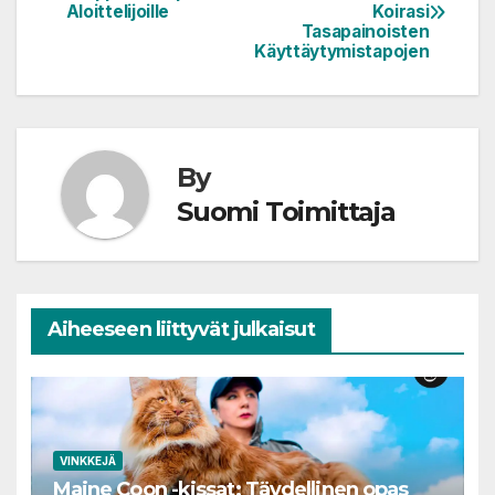
selaus
Aloittelijoille
Koirasi
Tasapainoisten
Käyttäytymistapojen
By
Suomi Toimittaja
Aiheeseen liittyvät julkaisut
VINKKEJÄ
Maine Coon -kissat: Täydellinen opas