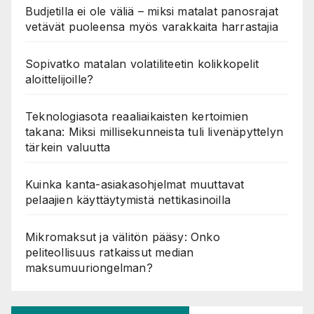
Budjetilla ei ole väliä – miksi matalat panosrajat
vetävät puoleensa myös varakkaita harrastajia
Sopivatko matalan volatiliteetin kolikkopelit
aloittelijoille?
Teknologiasota reaaliaikaisten kertoimien
takana: Miksi millisekunneista tuli livenäpyttelyn
tärkein valuutta
Kuinka kanta-asiakasohjelmat muuttavat
pelaajien käyttäytymistä nettikasinoilla
Mikromaksut ja välitön pääsy: Onko
peliteollisuus ratkaissut median
maksumuuriongelman?