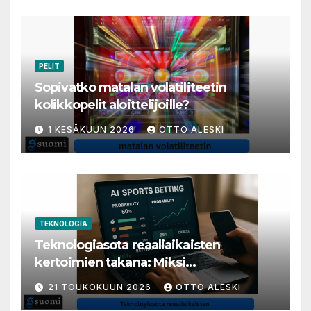
PELIT
Sopivatko matalan volatiliteetin
kolikkopelit aloittelijoille?
1 KESÄKUUN 2026
OTTO ALESKI
TEKNOLOGIA
Teknologiasota reaaliaikaisten
kertoimien takana: Miksi
millisekunneista tuli livenäpyttelyn
21 TOUKOKUUN 2026
OTTO ALESKI
tärkein valuutta