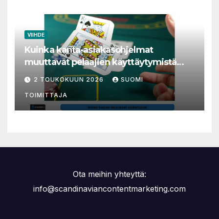
VIIHDE
Kuinka kanta-asiakasohjelmat
muuttavat pelaajien käyttäytymistä
nettikasinoilla
2 TOUKOKUUN 2026
SUOMI
TOIMITTAJA
Ota meihin yhteyttä:
info@scandinaviancontentmarketing.com