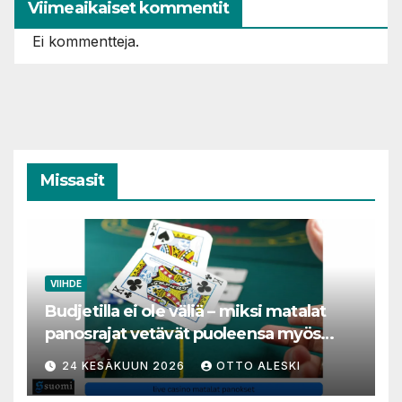
Viimeaikaiset kommentit
Ei kommentteja.
Missasit
VIIHDE
Budjetilla ei ole väliä – miksi matalat
panosrajat vetävät puoleensa myös
varakkaita harrastajia
24 KESÄKUUN 2026
OTTO ALESKI