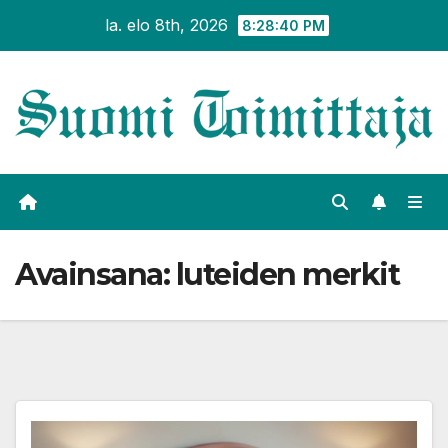
Siirry
la. elo 8th, 2026
8:28:40 PM
sisältöön
Avainsana:
luteiden merkit