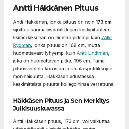
Antti Häkkänen Pituus
Antti Häkkänen, jonka pituus on noin
173 cm
,
sijoittuu suomalaispoliitikkojen keskipituuteen.
Esimerkiksi hän on hieman pidempi kuin
Wille
Rydman
, jonka pituus on 168 cm, mutta
huomattavasti lyhyempi kuin
Antti Lindtman
,
joka on huomattavan pitkä, 196 cm. Tämä
pituusvaihtelu korostaa suomalaispoliitikkojen
moninaisuutta, Häkkäsen edustaessa
keskimittaista pituutta kollegoihinsa verrattuna​.
Häkkäsen Pituus ja Sen Merkitys
Julkisuuskuvassa
Antti Häkkäsen pituus, 173 cm, voi vaikuttaa
vähäpätöiseltä yksityiskohdalta, mutta