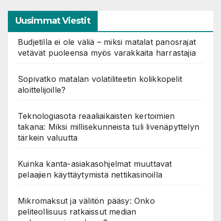
Uusimmat Viestit
Budjetilla ei ole väliä – miksi matalat panosrajat
vetävät puoleensa myös varakkaita harrastajia
Sopivatko matalan volatiliteetin kolikkopelit
aloittelijoille?
Teknologiasota reaaliaikaisten kertoimien
takana: Miksi millisekunneista tuli livenäpyttelyn
tärkein valuutta
Kuinka kanta-asiakasohjelmat muuttavat
pelaajien käyttäytymistä nettikasinoilla
Mikromaksut ja välitön pääsy: Onko
peliteollisuus ratkaissut median