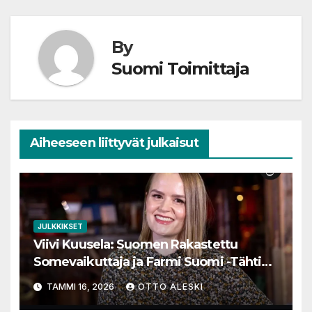
By
Suomi Toimittaja
Aiheeseen liittyvät julkaisut
JULKKIKSET
Viivi Kuusela: Suomen Rakastettu
Somevaikuttaja ja Farmi Suomi -Tähtien
Matka
TAMMI 16, 2026
OTTO ALESKI