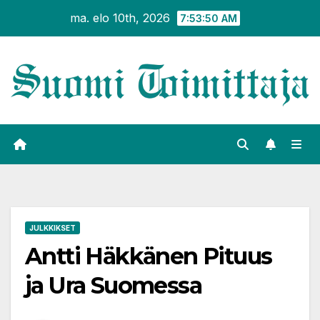
Siirry
ma. elo 10th, 2026
7:53:51 AM
sisältöön
JULKKIKSET
Antti Häkkänen Pituus
ja Ura Suomessa