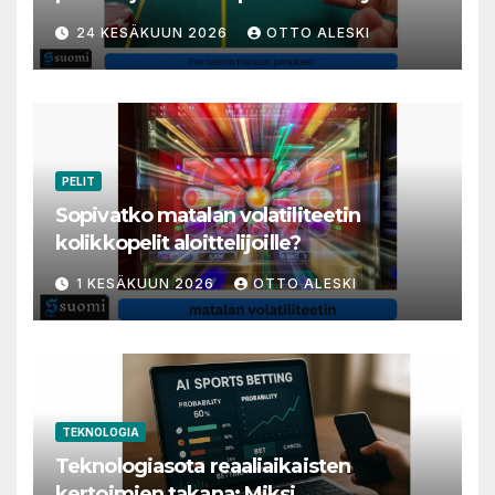
varakkaita harrastajia
24 KESÄKUUN 2026
OTTO ALESKI
PELIT
Sopivatko matalan volatiliteetin
kolikkopelit aloittelijoille?
1 KESÄKUUN 2026
OTTO ALESKI
TEKNOLOGIA
Teknologiasota reaaliaikaisten
kertoimien takana: Miksi