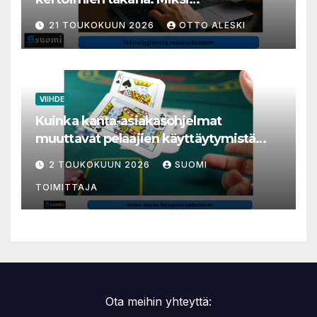
millisekunneista tuli livenäpyttelyn
21 TOUKOKUUN 2026
OTTO ALESKI
tärkein valuutta
VIIHDE
Kuinka kanta-asiakasohjelmat
muuttavat pelaajien käyttäytymistä
nettikasinoilla
2 TOUKOKUUN 2026
SUOMI
TOIMITTAJA
Ota meihin yhteyttä: