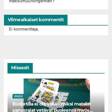
maksumuuriongelman?
Viimeaikaiset kommentit
Ei kommentteja.
Missasit
VIIHDE
Budjetilla ei ole väliä – miksi matalat
panosrajat vetävät puoleensa myös