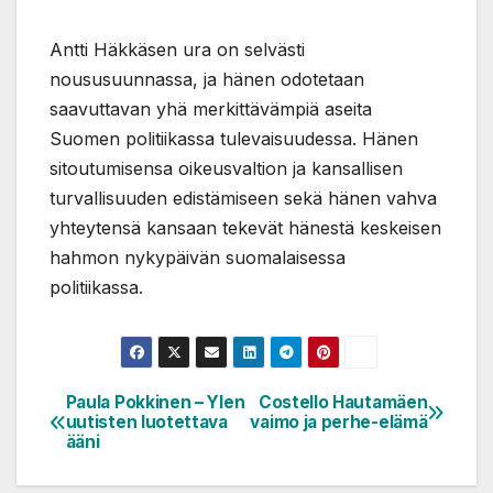
Antti Häkkäsen ura on selvästi
noususuunnassa, ja hänen odotetaan
saavuttavan yhä merkittävämpiä aseita
Suomen politiikassa tulevaisuudessa. Hänen
sitoutumisensa oikeusvaltion ja kansallisen
turvallisuuden edistämiseen sekä hänen vahva
yhteytensä kansaan tekevät hänestä keskeisen
hahmon nykypäivän suomalaisessa
politiikassa.
Paula Pokkinen – Ylen
Costello Hautamäen
Artikkelien
uutisten luotettava
vaimo ja perhe-elämä
selaus
ääni