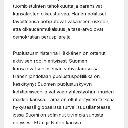
tuomioistuinten tehokkuutta ja paransivat
kansalaisten oikeusturvaa. Hänen poliittiset
tavoitteensa pohjautuvat vakaaseen uskoon,
että oikeudenmukaisuus ja tasa-arvo ovat
demokratian peruspilareita.
Puolustusministerinä Häkkänen on ottanut
aktiivisen roolin erityisesti Suomen
kansainvälisen aseman vahvistamisessa.
Hänen johdollaan puolustuspolitiikka on
keskittynyt Suomen puolustuskyvyn
kehittämiseen ja vahvaan yhteistyöhön muiden
maiden kanssa. Tämä on ollut erityisen tärkeää
nykyisessä globaalissa turvallisuustilanteessa,
jossa Suomi on solminut tiiviimpiä suhteita
erityisesti EU:n ja Naton kanssa.