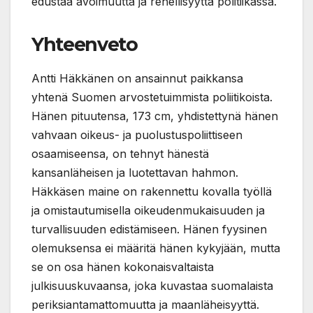
edustaa avoimuutta ja rehellisyyttä politiikassa.
Yhteenveto
Antti Häkkänen on ansainnut paikkansa
yhtenä Suomen arvostetuimmista poliitikoista.
Hänen pituutensa, 173 cm, yhdistettynä hänen
vahvaan oikeus- ja puolustuspoliittiseen
osaamiseensa, on tehnyt hänestä
kansanläheisen ja luotettavan hahmon.
Häkkäsen maine on rakennettu kovalla työllä
ja omistautumisella oikeudenmukaisuuden ja
turvallisuuden edistämiseen. Hänen fyysinen
olemuksensa ei määritä hänen kykyjään, mutta
se on osa hänen kokonaisvaltaista
julkisuuskuvaansa, joka kuvastaa suomalaista
periksiantamattomuutta ja maanläheisyyttä.