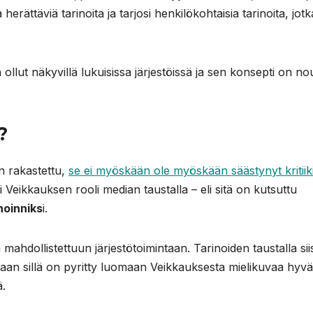
 herättäviä tarinoita ja tarjosi henkilökohtaisia tarinoita, jotk
llut näkyvillä lukuisissa järjestöissä ja sen konsepti on no
?
in rakastettu,
se ei myöskään ole myöskään säästynyt kritiiki
i Veikkauksen rooli median taustalla – eli sitä on kutsuttu
noinniks
i.
a mahdollistettuun järjestötoimintaan. Tarinoiden taustalla siis
 vaan sillä on pyritty luomaan Veikkauksesta mielikuvaa hyv
ä.