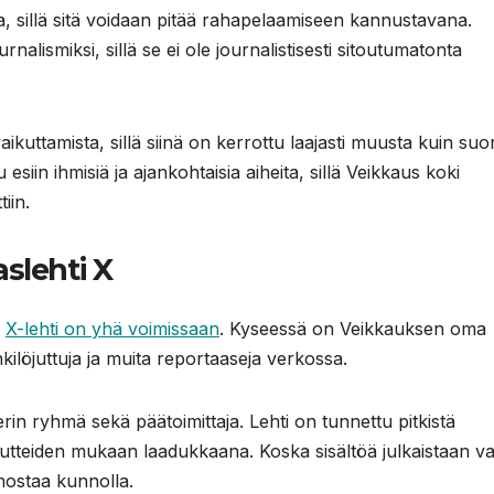
a, sillä sitä voidaan pitää rahapelaamiseen kannustavana.
urnalismiksi, sillä se ei ole journalistisesti sitoutumatonta
aikuttamista, sillä siinä on kerrottu laajasti muusta kuin su
siin ihmisiä ja ajankohtaisia aiheita, sillä Veikkaus koki
iin.
slehti X
a
X-lehti on yhä voimissaan
. Kyseessä on Veikkauksen oma
nkilöjuttuja ja muita reportaaseja verkossa.
in ryhmä sekä päätoimittaja. Lehti on tunnettu pitkistä
autteiden mukaan laadukkaana. Koska sisältöä julkaistaan va
nostaa kunnolla.