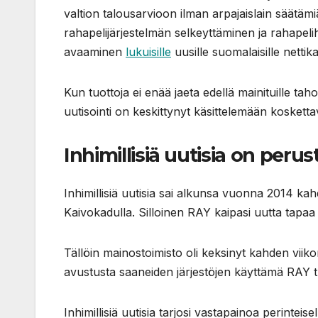
valtion talousarvioon ilman arpajaislain säätämi
rahapelijärjestelmän selkeyttäminen ja rahapeli
avaaminen
lukuisille
uusille suomalaisille nettika
Kun tuottoja ei enää jaeta edellä mainituille tahoi
uutisointi on keskittynyt käsittelemään koskettavi
Inhimillisiä uutisia on peru
Inhimillisiä uutisia sai alkunsa vuonna 2014 ka
Kaivokadulla. Silloinen RAY kaipasi uutta tapaa ke
Tällöin mainostoimisto oli keksinyt kahden vii
avustusta saaneiden järjestöjen käyttämä RAY tu
Inhimillisiä uutisia tarjosi vastapainoa perinteisel