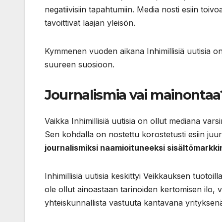
negatiivisiin tapahtumiin. Media nosti esiin toivoa
tavoittivat laajan yleisön.
Kymmenen vuoden aikana Inhimillisiä uutisia on o
suureen suosioon.
Journalismia vai mainontaa
Vaikka Inhimillisiä uutisia on ollut mediana vars
Sen kohdalla on nostettu korostetusti esiin juur
journalismiksi naamioituneeksi sisältömarkki
Inhimillisiä uutisia keskittyi Veikkauksen tuotoill
ole ollut ainoastaan tarinoiden kertomisen ilo,
yhteiskunnallista vastuuta kantavana yrityksen