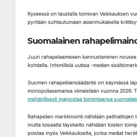
Kyseessä on taustalla toimivan Veikkauksen vuoks
pyritään suhtautumaan asianmukaisella kriittisyyd
Suomalainen rahapelimaino
Juuri rahapelaamiseen kannustaminen nousee m
kohdalla. Inhimillisiä uutisia -median sisältömark
Suomen rahapelilainsäädäntö on käymässä läpi 
monopoliasemansa viimeistään vuonna 2026.
mahdollisesti mainostaa toimintaansa suomalais
Rahapelien markkinointi nähdään pelihaittojen
mutta toisaalta täyskielto nähdään toisten toimi
poistaa myös Veikkaukselta, jonka mediat herä