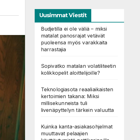
Uusimmat Viestit
Budjetilla ei ole väliä – miksi
matalat panosrajat vetävät
puoleensa myös varakkaita
harrastajia
Sopivatko matalan volatiliteetin
kolikkopelit aloittelijoille?
Teknologiasota reaaliaikaisten
kertoimien takana: Miksi
millisekunneista tuli
livenäpyttelyn tärkein valuutta
Kuinka kanta-asiakasohjelmat
muuttavat pelaajien