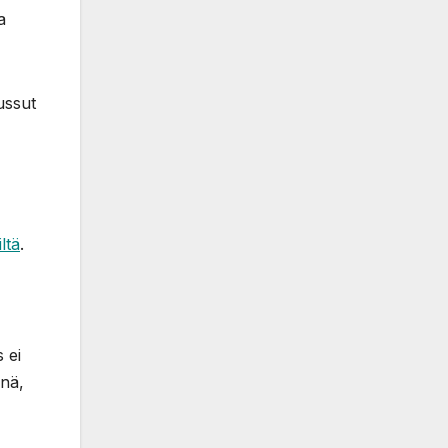
a
ussut
lt
ä
.
 ei
änä,