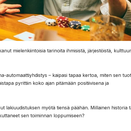
nut mielenkiintoisia tarinoita ihmisistä, järjestöistä, kulttuur
-automaattiyhdistys – kaipasi tapaa kertoa, miten sen tuo
istapa pyrittiin koko ajan pitämään positiivisena ja
lut lakiuudistuksen myötä tiensä päähän. Millainen historia t
aikuttaneet sen toiminnan loppumiseen?