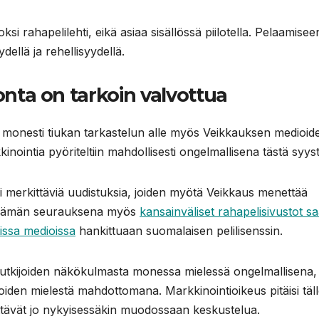
i rahapelilehti, eikä asiaa sisällössä piilotella. Pelaamisee
ellä ja rehellisyydellä.
nta on tarkoin valvottua
onesti tiukan tarkastelun alle myös Veikkauksen medioid
kinointia pyöriteltiin mahdollisesti ongelmallisena tästä syyst
merkittäviä uudistuksia, joiden myötä Veikkaus menettää
 Tämän seurauksena myös
kansainväliset rahapelisivustot s
issa medioi
ssa
hankittuaan suomalaisen pelilisenssin.
 tutkijoiden näkökulmasta monessa mielessä ongelmallisena,
joiden mielestä mahdottomana. Markkinointioikeus pitäisi täll
ttävät jo nykyisessäkin muodossaan keskustelua.