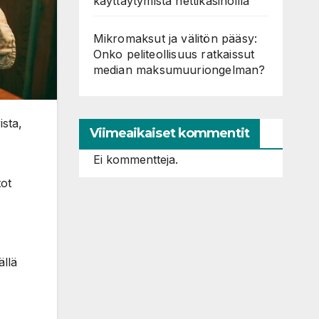
käyttäytymistä nettikasinoilla
Mikromaksut ja välitön pääsy:
Onko peliteollisuus ratkaissut
median maksumuuriongelman?
ista,
Viimeaikaiset kommentit
Ei kommentteja.
tot
ällä