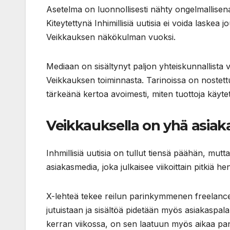
Asetelma on luonnollisesti nähty ongelmallisen
Kiteytettynä Inhimillisiä uutisia ei voida laskea jo
Veikkauksen näkökulman vuoksi.
Mediaan on sisältynyt paljon yhteiskunnallista v
Veikkauksen toiminnasta. Tarinoissa on nostettu e
tärkeänä kertoa avoimesti, miten tuottoja käytett
Veikkauksella on yhä asiaka
Inhmillisiä uutisia on tullut tiensä päähän, mutt
asiakasmedia, joka julkaisee viikoittain pitkiä he
X-lehteä tekee reilun parinkymmenen freelancer
jutuistaan ja sisältöä pidetään myös asiakaspal
kerran viikossa, on sen laatuun myös aikaa pa