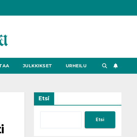
TAA
JULKKIKSET
URHEILU
Etsi
Etsi
i