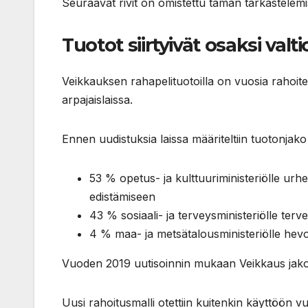
Seuraavat rivit on omistettu tämän tarkastelem
Tuotot siirtyivät osaksi valt
Veikkauksen rahapelituotoilla on vuosia rahoit
arpajaislaissa.
Ennen uudistuksia laissa määriteltiin tuotonjako 
53 % opetus- ja kulttuuriministeriölle urhe
edistämiseen
43 % sosiaali- ja terveysministeriölle ter
4 % maa- ja metsätalousministeriölle hev
Vuoden 2019 uutisoinnin mukaan Veikkaus jakoi p
Uusi rahoitusmalli otettiin kuitenkin käyttöön v