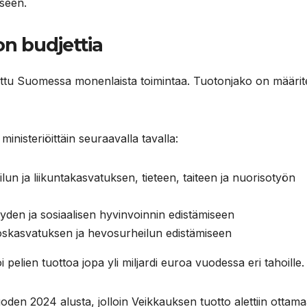
iseen.
ion budjettia
ettu Suomessa monenlaista toimintaa. Tuotonjako on määrit
ministeriöittäin seuraavalla tavalla:
ilun ja liikuntakasvatuksen, tieteen, taiteen ja nuorisotyön
veyden ja sosiaalisen hyvinvoinnin edistämiseen
oskasvatuksen ja hevosurheilun edistämiseen
elien tuottoa jopa yli miljardi euroa vuodessa eri tahoille.
uoden 2024 alusta, jolloin Veikkauksen tuotto alettiin ottam