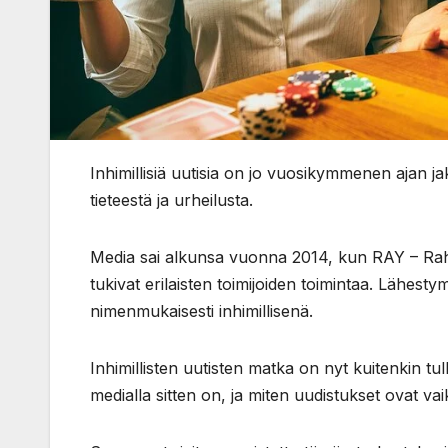
Inhimillisiä uutisia on jo vuosikymmenen ajan jaka
tieteestä ja urheilusta.
Media sai alkunsa vuonna 2014, kun RAY – Raha
tukivat erilaisten toimijoiden toimintaa. Lähestym
nimenmukaisesti inhimillisenä.
Inhimillisten uutisten matka on nyt kuitenkin tul
medialla sitten on, ja miten uudistukset ovat v