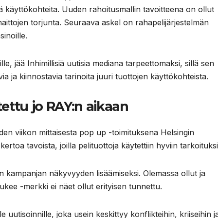
ä käyttökohteita. Uuden rahoitusmallin tavoitteena on ollut
haittojen torjunta. Seuraava askel on rahapelijärjestelmän
sinoille.
lle, jää Inhimillisiä uutisia mediana tarpeettomaksi, sillä sen
a ja kiinnostavia tarinoita juuri tuottojen käyttökohteista.
stettu jo RAY:n aikaan
hden viikon mittaisesta pop up -toimituksena Helsingin
rtoa tavoista, joilla pelituottoja käytettiin hyviin tarkoituksi
kon kampanjan näkyvyyden lisäämiseksi. Olemassa ollut ja
kee -merkki ei näet ollut erityisen tunnettu.
le uutisoinnille, joka usein keskittyy konflikteihin, kriiseihin j