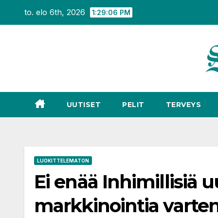
Siirry
to. elo 6th, 2026
1:29:07 PM
sisältöön
UUTISET
PELIT
TERVEYS
LUOKITTELEMATON
Ei enää Inhimillisiä u
markkinointia varten