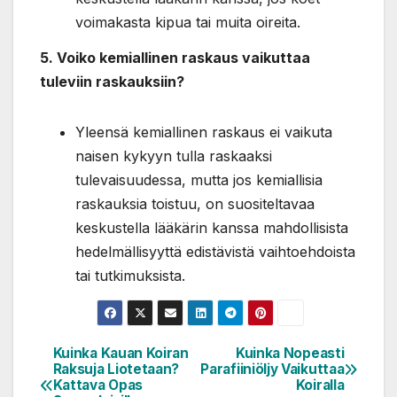
voimakasta kipua tai muita oireita.
5. Voiko kemiallinen raskaus vaikuttaa
tuleviin raskauksiin?
Yleensä kemiallinen raskaus ei vaikuta
naisen kykyyn tulla raskaaksi
tulevaisuudessa, mutta jos kemiallisia
raskauksia toistuu, on suositeltavaa
keskustella lääkärin kanssa mahdollisista
hedelmällisyyttä edistävistä vaihtoehdoista
tai tutkimuksista.
Kuinka Kauan Koiran
Kuinka Nopeasti
Artikkelien
Raksuja Liotetaan?
Parafiiniöljy Vaikuttaa
selaus
Kattava Opas
Koiralla