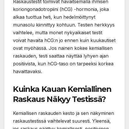
Raskaustestit toimivat havaitsemalla ihmisen
koriongonadotropiini (hCG) -hormonia, joka
alkaa tuottua heti, kun hedelmöittynyt
munasolu kiinnittyy kohtuun. Testien herkkyys
vaihtelee, mutta monet nykyaikaiset testit
voivat havaita hCG:n jo ennen kuin kuukautiset
ovat myöhässä. Jos nainen kokee kemiallisen
raskauden, testi saattaa näyttää lyhyen ajan
positiivista, kun hCG-taso on tarpeeksi korkea
havaittavaksi.
Kuinka Kauan Kemiallinen
Raskaus Näkyy Testissä?
Kemiallisen raskauden kesto ja sen näkyminen
raskaustestissä vaihtelevat suuresti. Yleensä,
jos raskaus päättyy kemiallisesti, positiivinen