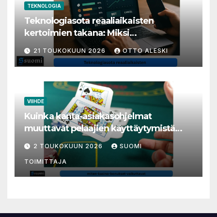
TEKNOLOGIA
Teknologiasota reaaliaikaisten
kertoimien takana: Miksi
millisekunneista tuli livenäpyttelyn
21 TOUKOKUUN 2026
OTTO ALESKI
tärkein valuutta
VIIHDE
Kuinka kanta-asiakasohjelmat
muuttavat pelaajien käyttäytymistä
nettikasinoilla
2 TOUKOKUUN 2026
SUOMI
TOIMITTAJA