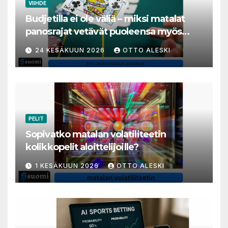
VIIHDE
Budjetilla ei ole väliä – miksi matalat
panosrajat vetävät puoleensa myös
varakkaita harrastajia
24 KESÄKUUN 2026
OTTO ALESKI
PELIT
Sopivatko matalan volatiliteetin
kolikkopelit aloittelijoille?
1 KESÄKUUN 2026
OTTO ALESKI