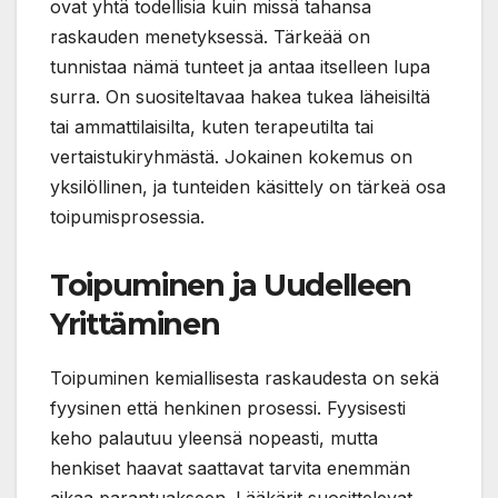
ovat yhtä todellisia kuin missä tahansa
raskauden menetyksessä. Tärkeää on
tunnistaa nämä tunteet ja antaa itselleen lupa
surra. On suositeltavaa hakea tukea läheisiltä
tai ammattilaisilta, kuten terapeutilta tai
vertaistukiryhmästä. Jokainen kokemus on
yksilöllinen, ja tunteiden käsittely on tärkeä osa
toipumisprosessia.
Toipuminen ja Uudelleen
Yrittäminen
Toipuminen kemiallisesta raskaudesta on sekä
fyysinen että henkinen prosessi. Fyysisesti
keho palautuu yleensä nopeasti, mutta
henkiset haavat saattavat tarvita enemmän
aikaa parantuakseen. Lääkärit suosittelevat