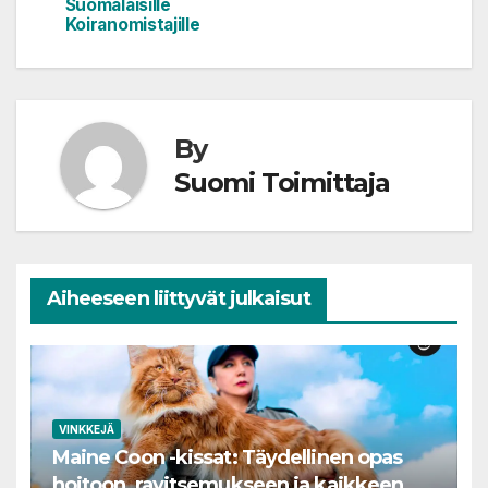
Suomalaisille
Koiranomistajille
By
Suomi Toimittaja
Aiheeseen liittyvät julkaisut
VINKKEJÄ
Maine Coon -kissat: Täydellinen opas
hoitoon, ravitsemukseen ja kaikkeen,