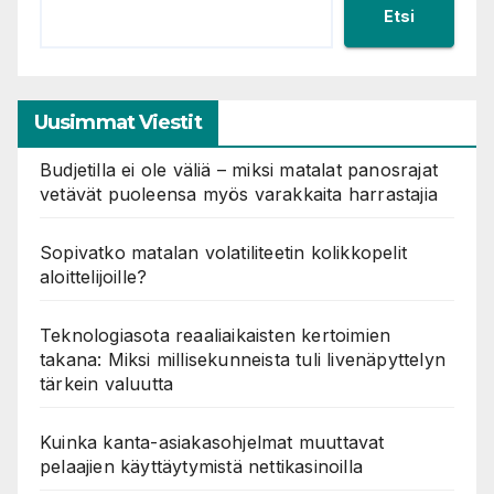
Etsi
Uusimmat Viestit
Budjetilla ei ole väliä – miksi matalat panosrajat
vetävät puoleensa myös varakkaita harrastajia
Sopivatko matalan volatiliteetin kolikkopelit
aloittelijoille?
Teknologiasota reaaliaikaisten kertoimien
takana: Miksi millisekunneista tuli livenäpyttelyn
tärkein valuutta
Kuinka kanta-asiakasohjelmat muuttavat
pelaajien käyttäytymistä nettikasinoilla