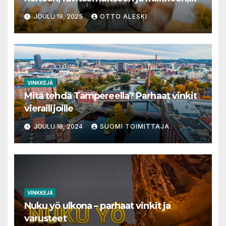
mitä sinun tulee tietää
JOULU 19, 2025
OTTO ALESKI
VINKKEJÄ
Mitä tehdä Tampereella? Parhaat vinkit
vierailijoille
JOULU 18, 2024
SUOMI TOIMITTAJA
VINKKEJÄ
Nuku yö ulkona – parhaat vinkit ja
varusteet