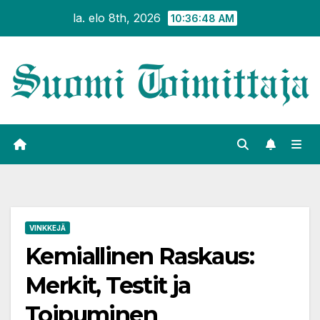
Siirry
la. elo 8th, 2026
10:36:50 AM
sisältöön
VINKKEJÄ
Kemiallinen Raskaus:
Merkit, Testit ja
Toipuminen