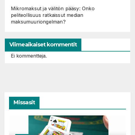
Mikromaksut ja välitön pääsy: Onko
peliteollisuus ratkaissut median
maksumuuriongelman?
Viimeaikaiset kommentit
Ei kommentteja.
Missasit