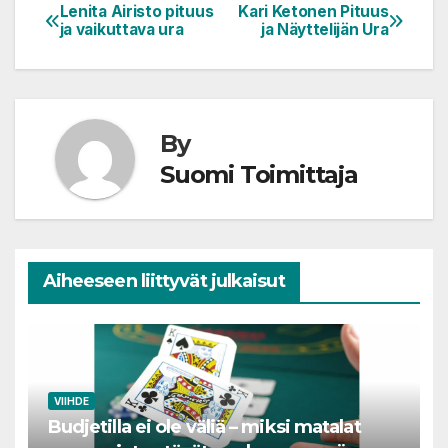
Lenita Airisto pituus
Kari Ketonen Pituus
Artikkelien
ja vaikuttava ura
ja Näyttelijän Ura
selaus
By
Suomi Toimittaja
Aiheeseen liittyvät julkaisut
VIIHDE
Budjetilla ei ole väliä – miksi matalat