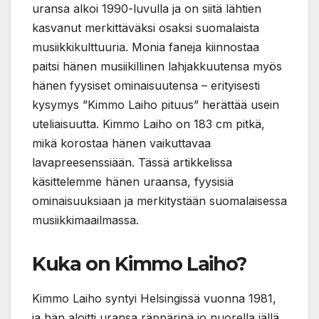
uransa alkoi 1990-luvulla ja on siitä lähtien
kasvanut merkittäväksi osaksi suomalaista
musiikkikulttuuria. Monia faneja kiinnostaa
paitsi hänen musiikillinen lahjakkuutensa myös
hänen fyysiset ominaisuutensa – erityisesti
kysymys ”Kimmo Laiho pituus” herättää usein
uteliaisuutta. Kimmo Laiho on 183 cm pitkä,
mikä korostaa hänen vaikuttavaa
lavapreesenssiään. Tässä artikkelissa
käsittelemme hänen uraansa, fyysisiä
ominaisuuksiaan ja merkitystään suomalaisessa
musiikkimaailmassa.
Kuka on Kimmo Laiho?
Kimmo Laiho syntyi Helsingissä vuonna 1981,
ja hän aloitti uransa räppärinä jo nuorella iällä.