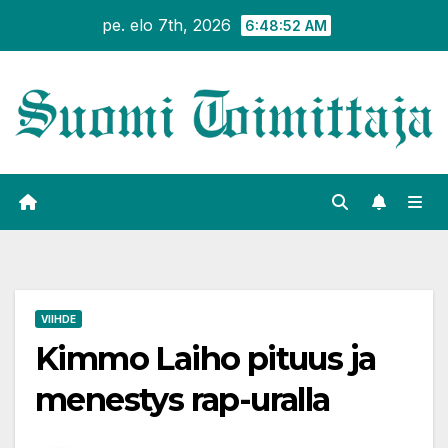
Siirry
pe. elo 7th, 2026
6:48:52 AM
sisältöön
VIIHDE
Kimmo Laiho pituus ja
menestys rap-uralla