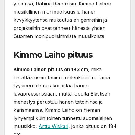
yhtiönsä, Rähinä Recordsin. Kimmo Laihon
musiikillinen monipuolisuus ja hänen
kyvykkyytensä mukautua eri genreihin ja
projekteihin ovat tehneet hänestä yhden
Suomen monipuolisimmista muusikoista.
Kimmo Laiho pituus
Kimmo Laihon pituus on 183 cm
, mikä
herättää usein fanien mielenkiinnon. Tämä
fyysinen olemus korostaa hänen
lavapreesenssiään, mutta lopulta Elastisen
menestys perustuu hänen taitoihinsa ja
karismaansa. Kimmo Laiho on hieman
lyhyempi kuin toinen tunnettu suomalainen
muusikko,
Arttu Wiskari
, jonka pituus on 184
cm.