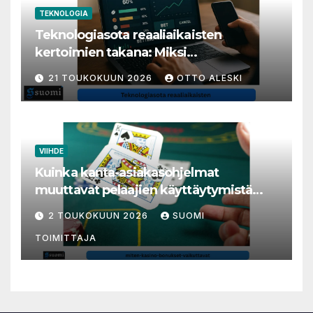
TEKNOLOGIA
Teknologiasota reaaliaikaisten
kertoimien takana: Miksi
millisekunneista tuli livenäpyttelyn
21 TOUKOKUUN 2026
OTTO ALESKI
tärkein valuutta
VIIHDE
Kuinka kanta-asiakasohjelmat
muuttavat pelaajien käyttäytymistä
nettikasinoilla
2 TOUKOKUUN 2026
SUOMI
TOIMITTAJA