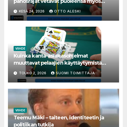
panosrajat vetävät puoleensa myös
varakkaita harrastajia
KESÄ 24, 2026
OTTO ALESKI
VIIHDE
Kuinka kanta-asiakasohjelmat
muuttavat pelaajien käyttäytymistä
nettikasinoilla
TOUKO 2, 2026
SUOMI TOIMITTAJA
VIIHDE
Teemu Mäki – taiteen, identiteetin ja
politiikan tutkija