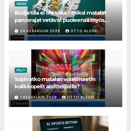
VIIHDE
Budjetilla ei ole väliä – miksi matalat
panosrajat vetävät puoleensa myös
varakkaita harrastajia
24 KESÄKUUN 2026
OTTO ALESKI
PELIT
Sopivatko matalan volatiliteetin
kolikkopelit aloittelijoille?
1 KESÄKUUN 2026
OTTO ALESKI