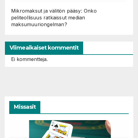
Mikromaksut ja välitön pääsy: Onko
peliteollisuus ratkaissut median
maksumuuriongelman?
Viimeaikaiset kommentit
Ei kommentteja.
Missasit