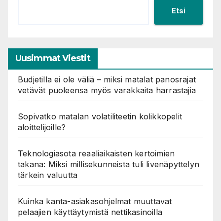
Etsi
Uusimmat Viestit
Budjetilla ei ole väliä – miksi matalat panosrajat
vetävät puoleensa myös varakkaita harrastajia
Sopivatko matalan volatiliteetin kolikkopelit
aloittelijoille?
Teknologiasota reaaliaikaisten kertoimien
takana: Miksi millisekunneista tuli livenäpyttelyn
tärkein valuutta
Kuinka kanta-asiakasohjelmat muuttavat
pelaajien käyttäytymistä nettikasinoilla