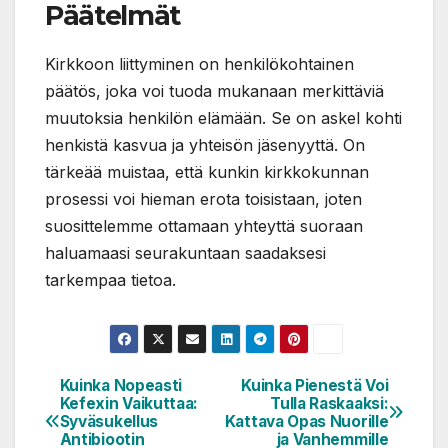
Päätelmät
Kirkkoon liittyminen on henkilökohtainen
päätös, joka voi tuoda mukanaan merkittäviä
muutoksia henkilön elämään. Se on askel kohti
henkistä kasvua ja yhteisön jäsenyyttä. On
tärkeää muistaa, että kunkin kirkkokunnan
prosessi voi hieman erota toisistaan, joten
suosittelemme ottamaan yhteyttä suoraan
haluamaasi seurakuntaan saadaksesi
tarkempaa tietoa.
Kuinka Nopeasti
Kuinka Pienestä Voi
Artikkelien
Kefexin Vaikuttaa:
Tulla Raskaaksi:
selaus
Syväsukellus
Kattava Opas Nuorille
Antibiootin
ja Vanhemmille