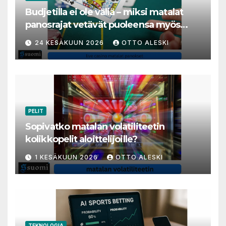
Budjetilla ei ole väliä – miksi matalat
panosrajat vetävät puoleensa myös
varakkaita harrastajia
24 KESÄKUUN 2026
OTTO ALESKI
PELIT
Sopivatko matalan volatiliteetin
kolikkopelit aloittelijoille?
1 KESÄKUUN 2026
OTTO ALESKI
TEKNOLOGIA