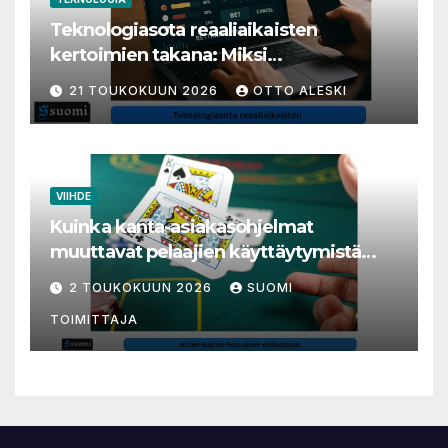
Teknologiasota reaaliaikaisten
kertoimien takana: Miksi
millisekunneista tuli livenäpyttelyn
21 TOUKOKUUN 2026
OTTO ALESKI
tärkein valuutta
VIIHDE
Kuinka kanta-asiakasohjelmat
muuttavat pelaajien käyttäytymistä
nettikasinoilla
2 TOUKOKUUN 2026
SUOMI
TOIMITTAJA