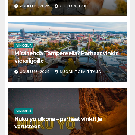
mitä sinun tulee tietää
JOULU 19, 2025
OTTO ALESKI
VINKKEJÄ
Mitä tehdä Tampereella? Parhaat vinkit
vierailijoille
JOULU 18, 2024
SUOMI TOIMITTAJA
VINKKEJÄ
Nuku yö ulkona – parhaat vinkit ja
varusteet