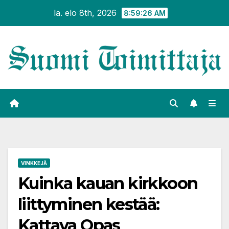
Siirry
la. elo 8th, 2026
8:59:27 AM
sisältöön
VINKKEJÄ
Kuinka kauan kirkkoon
liittyminen kestää:
Kattava Opas