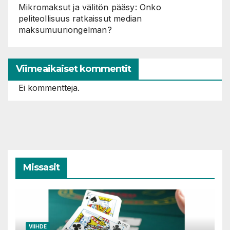
Mikromaksut ja välitön pääsy: Onko
peliteollisuus ratkaissut median
maksumuuriongelman?
Viimeaikaiset kommentit
Ei kommentteja.
Missasit
VIIHDE