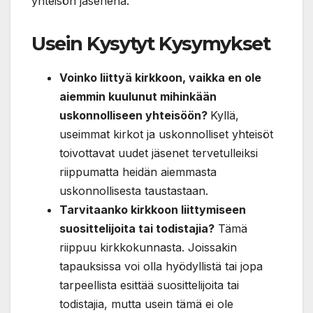
yhteisön jäsenenä.
Usein Kysytyt Kysymykset
Voinko liittyä kirkkoon, vaikka en ole
aiemmin kuulunut mihinkään
uskonnolliseen yhteisöön?
Kyllä,
useimmat kirkot ja uskonnolliset yhteisöt
toivottavat uudet jäsenet tervetulleiksi
riippumatta heidän aiemmasta
uskonnollisesta taustastaan.
Tarvitaanko kirkkoon liittymiseen
suosittelijoita tai todistajia?
Tämä
riippuu kirkkokunnasta. Joissakin
tapauksissa voi olla hyödyllistä tai jopa
tarpeellista esittää suosittelijoita tai
todistajia, mutta usein tämä ei ole