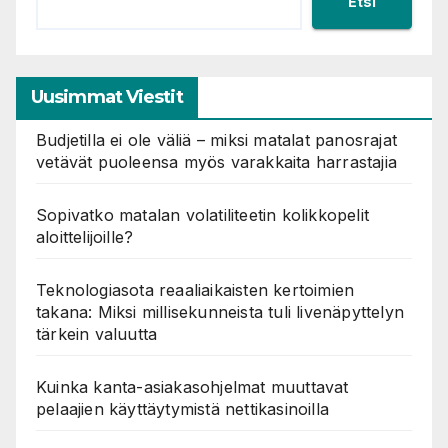
Etsi
Uusimmat Viestit
Budjetilla ei ole väliä – miksi matalat panosrajat
vetävät puoleensa myös varakkaita harrastajia
Sopivatko matalan volatiliteetin kolikkopelit
aloittelijoille?
Teknologiasota reaaliaikaisten kertoimien
takana: Miksi millisekunneista tuli livenäpyttelyn
tärkein valuutta
Kuinka kanta-asiakasohjelmat muuttavat
pelaajien käyttäytymistä nettikasinoilla