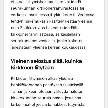
viikkoa. Liittymishakemuksen voi tehdä
seurakunnan kirkkoherranvirastossa tai
verkossa osoitteessa liitykirkkoon.fi. Verkossa
tehdyn hakemuksen käsittely kestää yleensä
noin 2 viikkoa. Jos hakemus tehdään
kirkkoherranvirastossa, se käsitellään
seurakuntaneuvostossa, jonka kokous
järjestetään yleensä kerran kuukaudessa
Yleinen selostus siitä, kuinka
kirkkoon liitytään
Kirkkoon liittyminen alkaa yleensä
henkilökohtaisen päätöksen tekemisellä.
Tämän jälkeen otetaan yhteyttä halutun
kirkkokunnan seurakuntaan, josta saa
tarkemmat ohjeet ja lomakkeet liittymistä