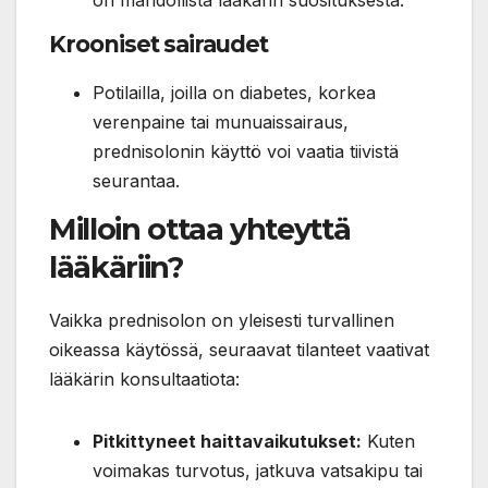
on mahdollista lääkärin suosituksesta.
Krooniset sairaudet
Potilailla, joilla on diabetes, korkea
verenpaine tai munuaissairaus,
prednisolonin käyttö voi vaatia tiivistä
seurantaa.
Milloin ottaa yhteyttä
lääkäriin?
Vaikka prednisolon on yleisesti turvallinen
oikeassa käytössä, seuraavat tilanteet vaativat
lääkärin konsultaatiota:
Pitkittyneet haittavaikutukset:
Kuten
voimakas turvotus, jatkuva vatsakipu tai