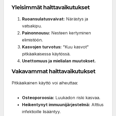
Yleisimmät haittavaikutukset
Ruoansulatusvaivat:
Närästys ja
vatsakipu.
Painonnousu:
Nesteen kertyminen
elimistöön.
Kasvojen turvotus:
”Kuu kasvot”
pitkäaikaisessa käytössä.
Unettomuus ja mielialan muutokset.
Vakavammat haittavaikutukset
Pitkäaikainen käyttö voi aiheuttaa:
Osteoporoosia:
Luukadon riski kasvaa.
Heikentynyt immuunijärjestelmä:
Alttius
infektioille lisääntyy.