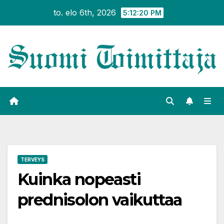
Siirry
to. elo 6th, 2026
5:12:21 PM
sisältöön
TERVEYS
Kuinka nopeasti
prednisolon vaikuttaa