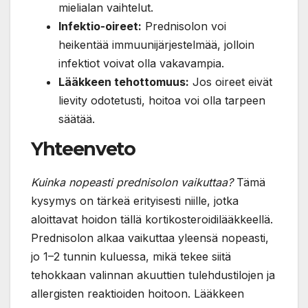
mielialan vaihtelut.
Infektio-oireet:
Prednisolon voi
heikentää immuunijärjestelmää, jolloin
infektiot voivat olla vakavampia.
Lääkkeen tehottomuus:
Jos oireet eivät
lievity odotetusti, hoitoa voi olla tarpeen
säätää.
Yhteenveto
Kuinka nopeasti prednisolon vaikuttaa?
Tämä
kysymys on tärkeä erityisesti niille, jotka
aloittavat hoidon tällä kortikosteroidilääkkeellä.
Prednisolon alkaa vaikuttaa yleensä nopeasti,
jo 1–2 tunnin kuluessa, mikä tekee siitä
tehokkaan valinnan akuuttien tulehdustilojen ja
allergisten reaktioiden hoitoon. Lääkkeen