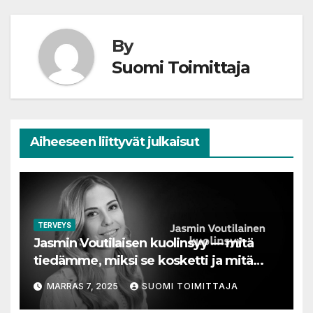
By
Suomi Toimittaja
Aiheeseen liittyvät julkaisut
TERVEYS
Jasmin Voutilaisen kuolinsyy — mitä
tiedämme, miksi se kosketti ja mitä
siitä voi oppia
MARRAS 7, 2025
SUOMI TOIMITTAJA