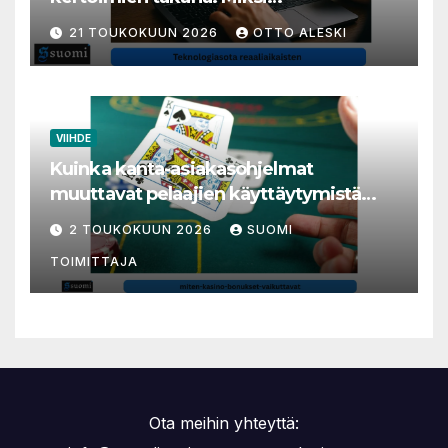
millisekunneista tuli livenäpyttelyn
21 TOUKOKUUN 2026
OTTO ALESKI
tärkein valuutta
VIIHDE
Kuinka kanta-asiakasohjelmat
muuttavat pelaajien käyttäytymistä
nettikasinoilla
2 TOUKOKUUN 2026
SUOMI
TOIMITTAJA
Ota meihin yhteyttä: