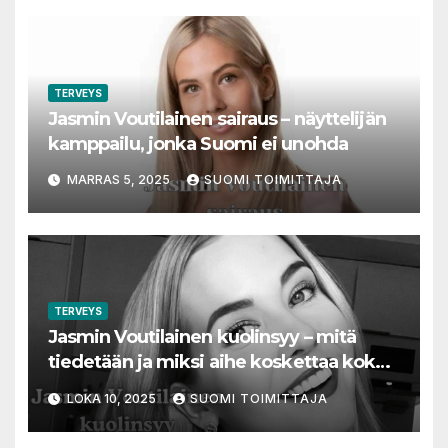
TERVEYS
Jasmin Voutilainen sairaus – näyttelijän
kamppailu, jonka Suomi ei unohda
MARRAS 5, 2025
SUOMI TOIMITTAJA
TERVEYS
Jasmin Voutilainen kuolinsyy – mitä
tiedetään ja miksi aihe koskettaa koko
Suomea
LOKA 10, 2025
SUOMI TOIMITTAJA