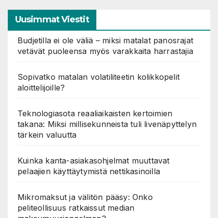
Uusimmat Viestit
Budjetilla ei ole väliä – miksi matalat panosrajat
vetävät puoleensa myös varakkaita harrastajia
Sopivatko matalan volatiliteetin kolikkopelit
aloittelijoille?
Teknologiasota reaaliaikaisten kertoimien
takana: Miksi millisekunneista tuli livenäpyttelyn
tärkein valuutta
Kuinka kanta-asiakasohjelmat muuttavat
pelaajien käyttäytymistä nettikasinoilla
Mikromaksut ja välitön pääsy: Onko
peliteollisuus ratkaissut median