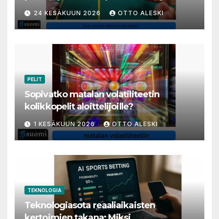
varakkaita harrastajia
24 KESÄKUUN 2026
OTTO ALESKI
PELIT
Sopivatko matalan volatiliteetin
kolikkopelit aloittelijoille?
1 KESÄKUUN 2026
OTTO ALESKI
TEKNOLOGIA
Teknologiasota reaaliaikaisten
kertoimien takana: Miksi