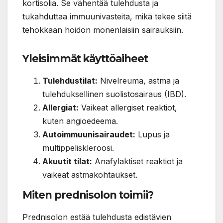
kortisolia. Se vähentää tulehdusta ja
tukahduttaa immuunivasteita, mikä tekee siitä
tehokkaan hoidon monenlaisiin sairauksiin.
Yleisimmät käyttöaiheet
Tulehdustilat:
Nivelreuma, astma ja
tulehduksellinen suolistosairaus (IBD).
Allergiat:
Vaikeat allergiset reaktiot,
kuten angioedeema.
Autoimmuunisairaudet:
Lupus ja
multippeliskleroosi.
Akuutit tilat:
Anafylaktiset reaktiot ja
vaikeat astmakohtaukset.
Miten prednisolon toimii?
Prednisolon estää tulehdusta edistävien