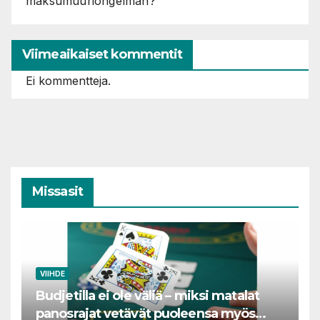
maksumuuriongelman?
Viimeaikaiset kommentit
Ei kommentteja.
Missasit
VIIHDE
Budjetilla ei ole väliä – miksi matalat
panosrajat vetävät puoleensa myös