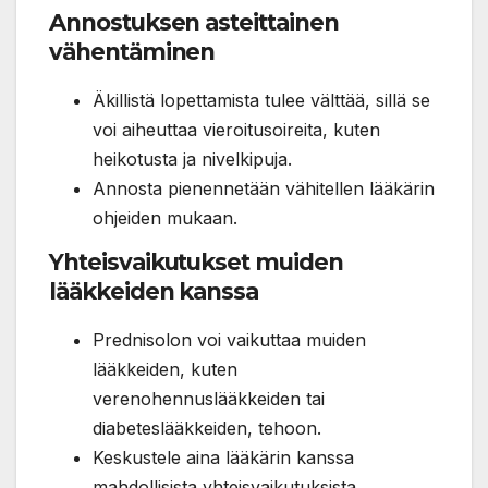
Annostuksen asteittainen
vähentäminen
Äkillistä lopettamista tulee välttää, sillä se
voi aiheuttaa vieroitusoireita, kuten
heikotusta ja nivelkipuja.
Annosta pienennetään vähitellen lääkärin
ohjeiden mukaan.
Yhteisvaikutukset muiden
lääkkeiden kanssa
Prednisolon voi vaikuttaa muiden
lääkkeiden, kuten
verenohennuslääkkeiden tai
diabeteslääkkeiden, tehoon.
Keskustele aina lääkärin kanssa
mahdollisista yhteisvaikutuksista.