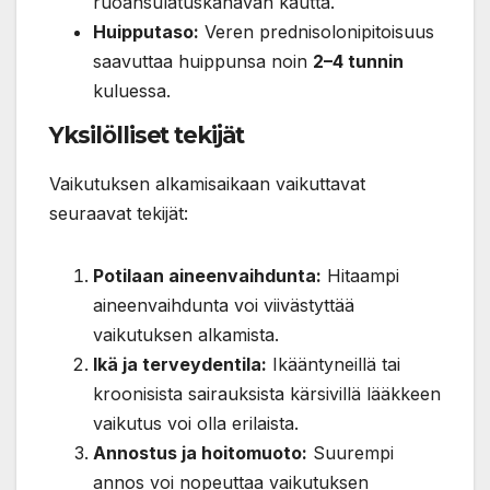
ruoansulatuskanavan kautta.
Huipputaso:
Veren prednisolonipitoisuus
saavuttaa huippunsa noin
2–4 tunnin
kuluessa.
Yksilölliset tekijät
Vaikutuksen alkamisaikaan vaikuttavat
seuraavat tekijät:
Potilaan aineenvaihdunta:
Hitaampi
aineenvaihdunta voi viivästyttää
vaikutuksen alkamista.
Ikä ja terveydentila:
Ikääntyneillä tai
kroonisista sairauksista kärsivillä lääkkeen
vaikutus voi olla erilaista.
Annostus ja hoitomuoto:
Suurempi
annos voi nopeuttaa vaikutuksen