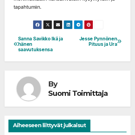
tapahtumiin.
Sanna Savikko Ikä ja
Jesse Pynnönen
Artikkelien
hänen
Pituus ja Ura
selaus
saavutuksensa
By
Suomi Toimittaja
Aiheeseen liittyvät julkaisut