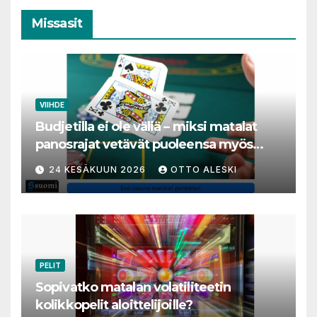
Missasit
VIIHDE
Budjetilla ei ole väliä – miksi matalat
panosrajat vetävät puoleensa myös
varakkaita harrastajia
24 KESÄKUUN 2026
OTTO ALESKI
PELIT
Sopivatko matalan volatiliteetin
kolikkopelit aloittelijoille?