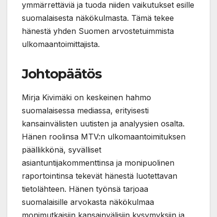
ymmärrettäviä ja tuoda niiden vaikutukset esille
suomalaisesta näkökulmasta. Tämä tekee
hänestä yhden Suomen arvostetuimmista
ulkomaantoimittajista.
Johtopäätös
Mirja Kivimäki on keskeinen hahmo
suomalaisessa mediassa, erityisesti
kansainvälisten uutisten ja analyysien osalta.
Hänen roolinsa MTV:n ulkomaantoimituksen
päällikkönä, syvälliset
asiantuntijakommenttinsa ja monipuolinen
raportointinsa tekevät hänestä luotettavan
tietolähteen. Hänen työnsä tarjoaa
suomalaisille arvokasta näkökulmaa
monimutkaisiin kansainvälisiin kysymyksiin ja