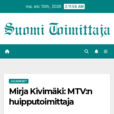
Siirry
ma. elo 10th, 2026
2:11:59 AM
sisältöön
JULKKIKSET
Mirja Kivimäki: MTV:n
huipputoimittaja