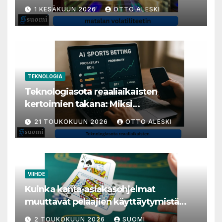
1 KESÄKUUN 2026
OTTO ALESKI
TEKNOLOGIA
Teknologiasota reaaliaikaisten
kertoimien takana: Miksi
millisekunneista tuli livenäpyttelyn
21 TOUKOKUUN 2026
OTTO ALESKI
tärkein valuutta
VIIHDE
Kuinka kanta-asiakasohjelmat
muuttavat pelaajien käyttäytymistä
nettikasinoilla
2 TOUKOKUUN 2026
SUOMI