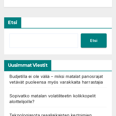
Etsi
Etsi
Uusimmat Viestit
Budjetilla ei ole väliä – miksi matalat panosrajat
vetävät puoleensa myös varakkaita harrastajia
Sopivatko matalan volatiliteetin kolikkopelit
aloittelijoille?
Teknologiasota reaaliaikaisten kertoimien