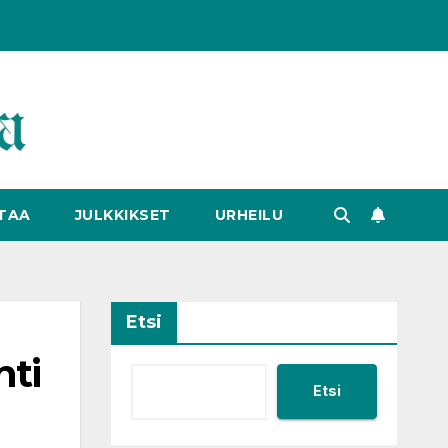
TAA
JULKKIKSET
URHEILU
Etsi
hti
Etsi