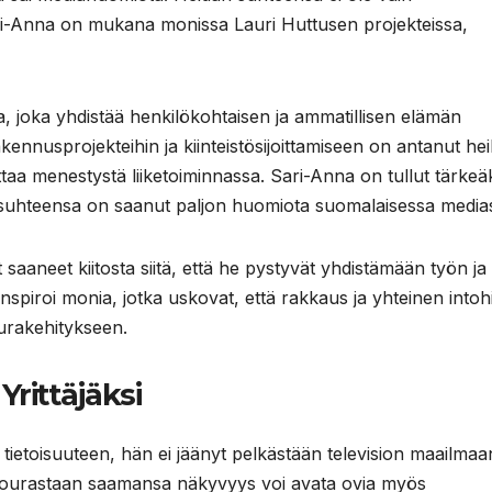
ri-Anna on mukana monissa Lauri Huttusen projekteissa,
a, joka yhdistää henkilökohtaisen ja ammatillisen elämän
nnusprojekteihin ja kiinteistösijoittamiseen on antanut heil
aa menestystä liiketoiminnassa. Sari-Anna on tullut tärkeä
n suhteensa on saanut paljon huomiota suomalaisessa media
aaneet kiitosta siitä, että he pystyvät yhdistämään työn ja
nspiroi monia, jotka uskovat, että rakkaus ja yhteinen into
urakehitykseen.
Yrittäjäksi
 tietoisuuteen, hän ei jäänyt pelkästään television maailmaa
siourastaan saamansa näkyvyys voi avata ovia myös