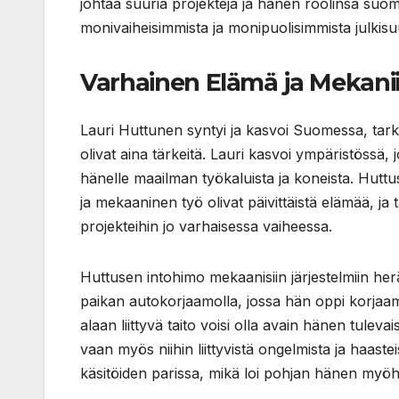
johtaa suuria projekteja ja hänen roolinsa su
monivaiheisimmista ja monipuolisimmista julkisu
Varhainen Elämä ja Mekani
Lauri Huttunen syntyi ja kasvoi Suomessa, tar
olivat aina tärkeitä. Lauri kasvoi ympäristössä, j
hänelle maailman työkaluista ja koneista. Hutt
ja mekaaninen työ olivat päivittäistä elämää, j
projekteihin jo varhaisessa vaiheessa.
Huttusen intohimo mekaanisiin järjestelmiin heräsi
paikan autokorjaamolla, jossa hän oppi korjaam
alaan liittyvä taito voisi olla avain hänen tulev
vaan myös niihin liittyvistä ongelmista ja haaste
käsitöiden parissa, mikä loi pohjan hänen myöh