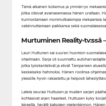
Tämä aikainen kokemus ja ymmärrys mekaanisista 
jotka olisivat avainasemassa hänen urallaan. Hä
kunnostamaan monimutkaisimpia mekaanisia lait
vakiinnuttamaan paikkansa sekä suomalaisessa vi
Murtuminen Reality-tv:ssä –
Lauri Huttunen sai suuren huomion suomalaisessa
ohjelmaan. Sarja oli suunnattu autoharrastajille
jotka työskentelivät ja elivät Tampereen alueella
keskeiseksi hahmoksi. Hänen roolinsa ohjelmas
yleisölle hyvin rakastettu ja helposti lähestytt
Latela seurasi Huttusen ja muiden sarjan pääh
kohtasivat arjen haasteet. Huttusen kyky korjata a
kiireellä, herätti katsojien mielenkiinnon. Häne