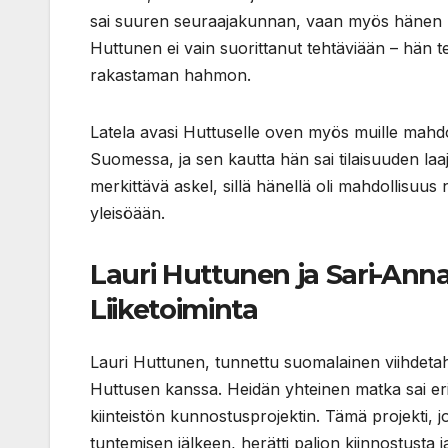
sai suuren seuraajakunnan, vaan myös hänen hu
Huttunen ei vain suorittanut tehtäviään – hän te
rakastaman hahmon.
Latela avasi Huttuselle oven myös muille mahdol
Suomessa, ja sen kautta hän sai tilaisuuden laaj
merkittävä askel, sillä hänellä oli mahdollisuu
yleisöään.
Lauri Huttunen ja Sari-Ann
Liiketoiminta
Lauri Huttunen, tunnettu suomalainen viihdetah
Huttusen kanssa. Heidän yhteinen matka sai eri
kiinteistön kunnostusprojektin. Tämä projekti
tuntemisen jälkeen, herätti paljon kiinnostusta