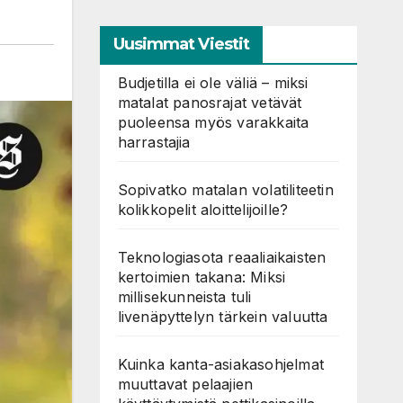
Uusimmat Viestit
Budjetilla ei ole väliä – miksi
matalat panosrajat vetävät
puoleensa myös varakkaita
harrastajia
Sopivatko matalan volatiliteetin
kolikkopelit aloittelijoille?
Teknologiasota reaaliaikaisten
kertoimien takana: Miksi
millisekunneista tuli
livenäpyttelyn tärkein valuutta
Kuinka kanta-asiakasohjelmat
muuttavat pelaajien