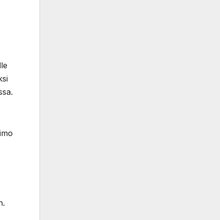
le
ksi
ssa.
himo
n.