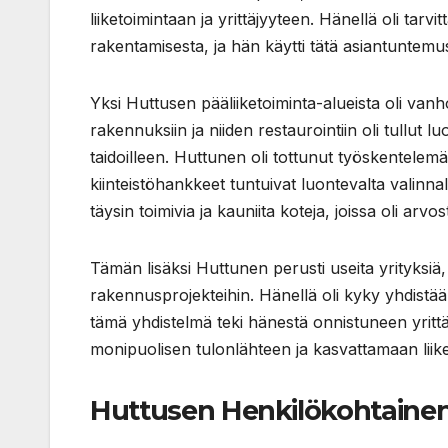
liiketoimintaan ja yrittäjyyteen. Hänellä oli tar
rakentamisesta, ja hän käytti tätä asiantuntemus
Yksi Huttusen pääliiketoiminta-alueista oli van
rakennuksiin ja niiden restaurointiin oli tullut 
taidoilleen. Huttunen oli tottunut työskentelem
kiinteistöhankkeet tuntuivat luontevalta valinna
täysin toimivia ja kauniita koteja, joissa oli arvos
Tämän lisäksi Huttunen perusti useita yrityksiä, 
rakennusprojekteihin. Hänellä oli kyky yhdistä
tämä yhdistelmä teki hänestä onnistuneen yrit
monipuolisen tulonlähteen ja kasvattamaan liik
Huttusen Henkilökohtainen P