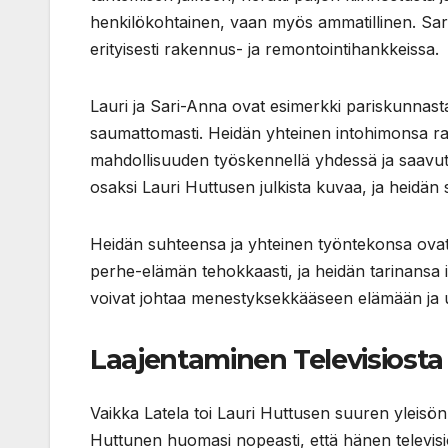
henkilökohtainen, vaan myös ammatillinen. Sa
erityisesti rakennus- ja remontointihankkeissa.
Lauri ja Sari-Anna ovat esimerkki pariskunnast
saumattomasti. Heidän yhteinen intohimonsa rake
mahdollisuuden työskennellä yhdessä ja saavutt
osaksi Lauri Huttusen julkista kuvaa, ja heidä
Heidän suhteensa ja yhteinen työntekonsa ovat s
perhe-elämän tehokkaasti, ja heidän tarinansa i
voivat johtaa menestyksekkääseen elämään ja 
Laajentaminen Televisiosta 
Vaikka Latela toi Lauri Huttusen suuren yleisön
Huttunen huomasi nopeasti, että hänen televi