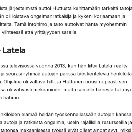
järjestelmistä auttoi Huttusta kehittämään tärkeitä taitoja
n oli loistava ongelmanratkaisija ja kykeni korjaamaan ja
teita. Tämä intohimo ja taito auttoivat häntä myöhemmin
ihteessä että yrittäjyyden saralla.
 Latela
 televisiossa vuonna 2013, kun hän liittyi Latela-reality-
 ja seurasi ryhmää autojen parissa työskenteleviä henkilöitä
. Ohjelma oli valtava hitti, ja Huttunen nousi nopeasti sen
sa oli vahvasti mekaaninen, mutta samalla hänestä tuli my
ävä hahmo.
enkilöiden elämää heidän työskennellessään autojen kanssa 
utoja ja ratkaista ongelmia, usein rajallisilla resursseilla ja
n taitonsa mekaanisessa työssä eivät olleet ainoat syyt, miks