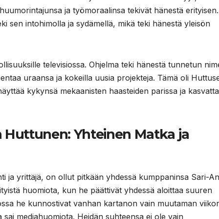
umorintajunsa ja työmoraalinsa tekivät hänestä erityisen.
ki sen intohimolla ja sydämellä, mikä teki hänestä yleisön
lisuuksille televisiossa. Ohjelma teki hänestä tunnetun ni
entaa uraansa ja kokeilla uusia projekteja. Tämä oli Huttuse
s näyttää kykynsä mekaanisten haasteiden parissa ja kasvatt
a Huttunen: Yhteinen Matka ja
ti ja yrittäjä, on ollut pitkään yhdessä kumppaninsa Sari-A
tyistä huomiota, kun he päättivät yhdessä aloittaa suuren
, jossa he kunnostivat vanhan kartanon vain muutaman viiko
 ja sai mediahuomiota. Heidän suhteensa ei ole vain