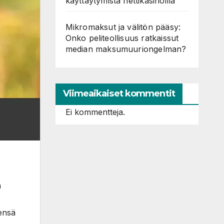
käyttäytymistä nettikasinoilla
Mikromaksut ja välitön pääsy:
Onko peliteollisuus ratkaissut
median maksumuuriongelman?
Viimeaikaiset kommentit
Ei kommentteja.
a
ensä