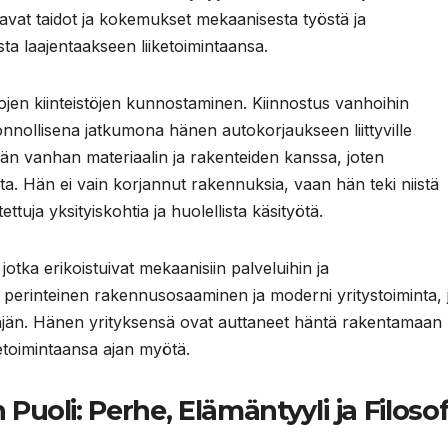
vittavat taidot ja kokemukset mekaanisesta työstä ja
ta laajentaakseen liiketoimintaansa.
hojen kiinteistöjen kunnostaminen. Kiinnostus vanhoihin
luonnollisena jatkumona hänen autokorjaukseen liittyville
ään vanhan materiaalin ja rakenteiden kanssa, joten
lta. Hän ei vain korjannut rakennuksia, vaan hän teki niistä
tettuja yksityiskohtia ja huolellista käsityötä.
jotka erikoistuivat mekaanisiin palveluihin ja
ä perinteinen rakennusosaaminen ja moderni yritystoiminta, 
täjän. Hänen yrityksensä ovat auttaneet häntä rakentamaan
etoimintaansa ajan myötä.
uoli: Perhe, Elämäntyyli ja Filosof