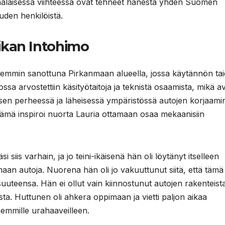
omalaisessa viihteessä ovat tehneet hänestä yhden Suomen
uden henkilöistä.
ikan Intohimo
kemmin sanottuna Pirkanmaan alueella, jossa käytännön tai
ossa arvostettiin käsityötaitoja ja teknistä osaamista, mikä a
usen perheessä ja läheisessä ympäristössä autojen korjaami
a tämä inspiroi nuorta Lauria ottamaan osaa mekaanisiin
 siis varhain, ja jo teini-ikäisenä hän oli löytänyt itselleen
aan autoja. Nuorena hän oli jo vakuuttunut siitä, että tämä
aisuuteensa. Hän ei ollut vain kiinnostunut autojen rakenteist
ista. Huttunen oli ahkera oppimaan ja vietti paljon aikaa
emmille urahaaveilleen.