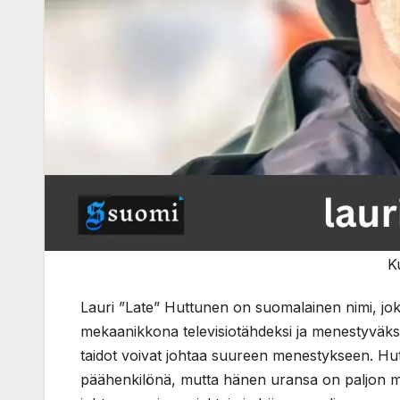
K
Lauri ”Late” Huttunen on suomalainen nimi, jok
mekaanikkona televisiotähdeksi ja menestyväksi y
taidot voivat johtaa suureen menestykseen. Huttu
päähenkilönä, mutta hänen uransa on paljon m