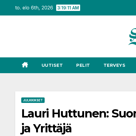
Siirry
to. elo 6th, 2026
3:19:12 AM
sisältöön
UUTISET
PELIT
TERVEYS
JULKKIKSET
Lauri Huttunen: Suo
ja Yrittäjä