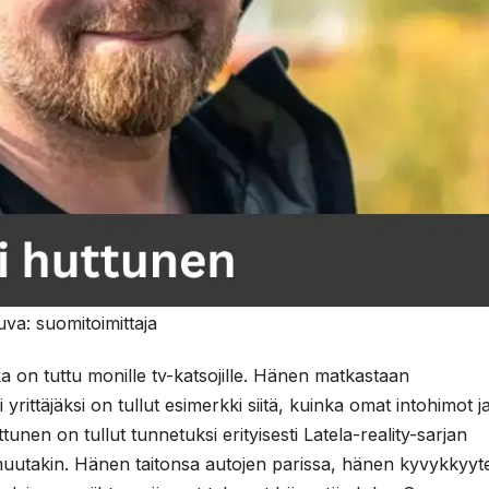
uva: suomitoimittaja
a on tuttu monille tv-katsojille. Hänen matkastaan
rittäjäksi on tullut esimerkki siitä, kuinka omat intohimot j
nen on tullut tunnetuksi erityisesti Latela-reality-sarjan
uutakin. Hänen taitonsa autojen parissa, hänen kyvykkyyt