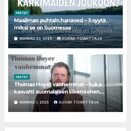
FAKTAT
Maailman puhtain hanavesi – 5 syytä
miksi se on Suomessa
MARRAS 23, 2025
SUOMI TOIMITTAJA
FAKTAT
Thomas Hoyer vanhemmat – kuka
kasvatti suomalaisen liikemiehen
menestykseen?
MARRAS 1, 2025
SUOMI TOIMITTAJA