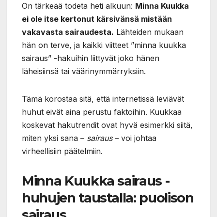
On tärkeää todeta heti alkuun:
Minna Kuukka
ei ole itse kertonut kärsivänsä mistään
vakavasta sairaudesta.
Lähteiden mukaan
hän on terve, ja kaikki viitteet ”minna kuukka
sairaus” -hakuihin liittyvät joko hänen
läheisiinsä tai väärinymmärryksiin.
Tämä korostaa sitä, että internetissä leviävät
huhut eivät aina perustu faktoihin. Kuukkaa
koskevat hakutrendit ovat hyvä esimerkki siitä,
miten yksi sana –
sairaus
– voi johtaa
virheellisiin päätelmiin.
Minna Kuukka sairaus -
huhujen taustalla: puolison
sairaus