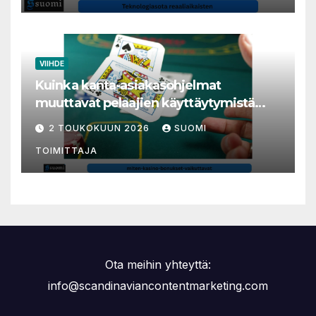
VIIHDE
Kuinka kanta-asiakasohjelmat
muuttavat pelaajien käyttäytymistä
nettikasinoilla
2 TOUKOKUUN 2026
SUOMI
TOIMITTAJA
Ota meihin yhteyttä:
info@scandinaviancontentmarketing.com