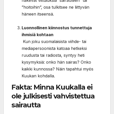
näkevät viittauksia ”sairauteen” tai
”hoitoihin”, osa tulkitsee ne liittyvän
häneen itseensä.
Luonnollinen kiinnostus tunnettuja
ihmisiä kohtaan
Kun joku suomalaisista viihde- tai
mediapersoonista katoaa hetkeksi
ruudusta tai radiosta, syntyy heti
kysymyksiä: onko hän sairas? Onko
kaikki kunnossa? Näin tapahtui myös
Kuukan kohdalla.
Fakta: Minna Kuukalla ei
ole julkisesti vahvistettua
sairautta