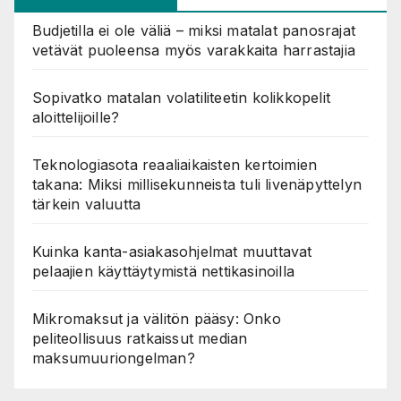
Budjetilla ei ole väliä – miksi matalat panosrajat
vetävät puoleensa myös varakkaita harrastajia
Sopivatko matalan volatiliteetin kolikkopelit
aloittelijoille?
Teknologiasota reaaliaikaisten kertoimien
takana: Miksi millisekunneista tuli livenäpyttelyn
tärkein valuutta
Kuinka kanta-asiakasohjelmat muuttavat
pelaajien käyttäytymistä nettikasinoilla
Mikromaksut ja välitön pääsy: Onko
peliteollisuus ratkaissut median
maksumuuriongelman?