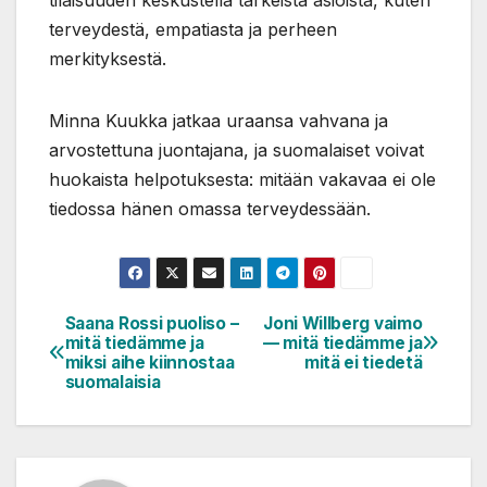
terveydestä, empatiasta ja perheen
merkityksestä.
Minna Kuukka jatkaa uraansa vahvana ja
arvostettuna juontajana, ja suomalaiset voivat
huokaista helpotuksesta: mitään vakavaa ei ole
tiedossa hänen omassa terveydessään.
Saana Rossi puoliso –
Joni Willberg vaimo
Artikkelien
mitä tiedämme ja
— mitä tiedämme ja
selaus
miksi aihe kiinnostaa
mitä ei tiedetä
suomalaisia