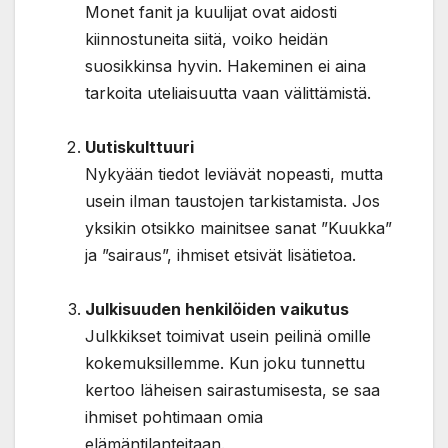
Monet fanit ja kuulijat ovat aidosti
kiinnostuneita siitä, voiko heidän
suosikkinsa hyvin. Hakeminen ei aina
tarkoita uteliaisuutta vaan välittämistä.
Uutiskulttuuri
Nykyään tiedot leviävät nopeasti, mutta
usein ilman taustojen tarkistamista. Jos
yksikin otsikko mainitsee sanat ”Kuukka”
ja ”sairaus”, ihmiset etsivät lisätietoa.
Julkisuuden henkilöiden vaikutus
Julkkikset toimivat usein peilinä omille
kokemuksillemme. Kun joku tunnettu
kertoo läheisen sairastumisesta, se saa
ihmiset pohtimaan omia
elämäntilanteitaan.