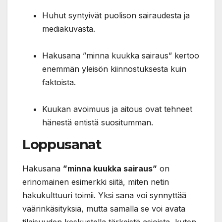
Huhut syntyivät puolison sairaudesta ja
mediakuvasta.
Hakusana ”minna kuukka sairaus” kertoo
enemmän yleisön kiinnostuksesta kuin
faktoista.
Kuukan avoimuus ja aitous ovat tehneet
hänestä entistä suositumman.
Loppusanat
Hakusana
”minna kuukka sairaus”
on
erinomainen esimerkki siitä, miten netin
hakukulttuuri toimii. Yksi sana voi synnyttää
väärinkäsityksiä, mutta samalla se voi avata
tilaisuuden keskustella tärkeistä asioista, kuten