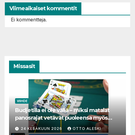
Viimeaikaiset kommentit
Ei kommentteja.
Missasit
VIIHDE
Budjetilla ei ole väliä – miksi matalat
panosrajat vetävät puoleensa myös
varakkaita harrastajia
24 KESÄKUUN 2026
OTTO ALESKI