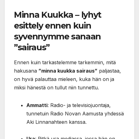
Minna Kuukka – lyhyt
esittely ennen kuin
syvennymme sanaan
”sairaus”
Ennen kuin tarkastelemme tarkemmin, mitä
hakusana
”minna kuukka sairaus”
paljastaa,
on hyvä palauttaa mieleen, kuka hän on ja
miksi hänestä on tullut niin tunnettu.
Ammatti
: Radio- ja televisiojuontaja,
tunnetuin Radio Novan Aamusta yhdessä
Aki Linnanahteen kanssa.
Ura
: Pitkä ura mediassa, jossa hän on