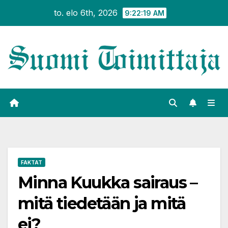
Siirry
to. elo 6th, 2026
9:22:20 AM
sisältöön
FAKTAT
Minna Kuukka sairaus –
mitä tiedetään ja mitä
ei?