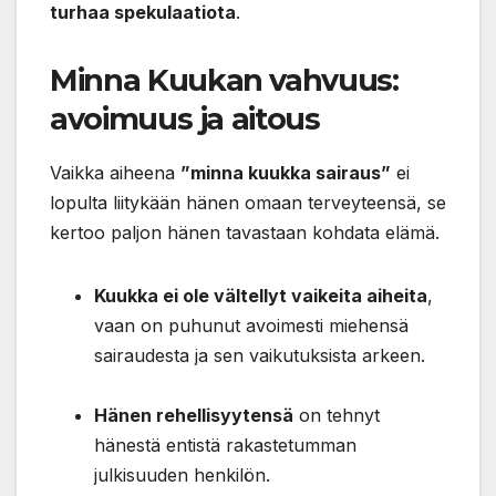
turhaa spekulaatiota
.
Minna Kuukan vahvuus:
avoimuus ja aitous
Vaikka aiheena
”minna kuukka sairaus”
ei
lopulta liitykään hänen omaan terveyteensä, se
kertoo paljon hänen tavastaan kohdata elämä.
Kuukka ei ole vältellyt vaikeita aiheita
,
vaan on puhunut avoimesti miehensä
sairaudesta ja sen vaikutuksista arkeen.
Hänen rehellisyytensä
on tehnyt
hänestä entistä rakastetumman
julkisuuden henkilön.