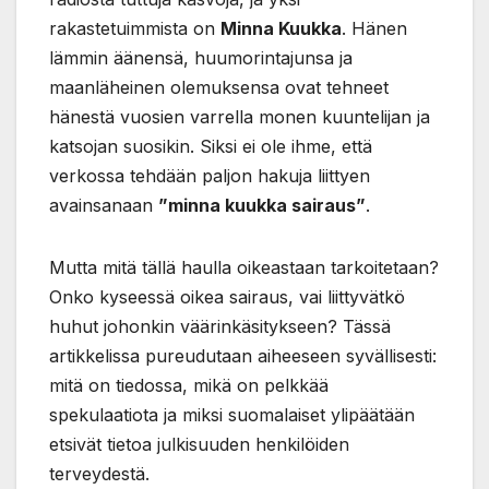
rakastetuimmista on
Minna Kuukka
. Hänen
lämmin äänensä, huumorintajunsa ja
maanläheinen olemuksensa ovat tehneet
hänestä vuosien varrella monen kuuntelijan ja
katsojan suosikin. Siksi ei ole ihme, että
verkossa tehdään paljon hakuja liittyen
avainsanaan
”minna kuukka sairaus”
.
Mutta mitä tällä haulla oikeastaan tarkoitetaan?
Onko kyseessä oikea sairaus, vai liittyvätkö
huhut johonkin väärinkäsitykseen? Tässä
artikkelissa pureudutaan aiheeseen syvällisesti:
mitä on tiedossa, mikä on pelkkää
spekulaatiota ja miksi suomalaiset ylipäätään
etsivät tietoa julkisuuden henkilöiden
terveydestä.