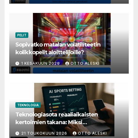
PELIT
Sopivatko matalan volatiliteetin
kolikkopelit aloittelijoille?
1 KESÄKUUN 2026
OTTO ALESKI
TEKNOLOGIA
Teknologiasota reaaliaikaisten
kertoimien takana: Miksi
millisekunneista tuli livenäpyttelyn
21 TOUKOKUUN 2026
OTTO ALESKI
tärkein valuutta