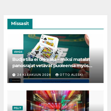
Missasit
VIIHDE
Budjetilla ei ole väliä – miksi matalat
panosrajat vetävät puoleensa myös
varakkaita harrastajia
24 KESÄKUUN 2026
OTTO ALESKI
PELIT