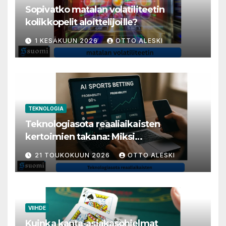
Sopivatko matalan volatiliteetin
kolikkopelit aloittelijoille?
1 KESÄKUUN 2026
OTTO ALESKI
TEKNOLOGIA
Teknologiasota reaaliaikaisten
kertoimien takana: Miksi
millisekunneista tuli livenäpyttelyn
21 TOUKOKUUN 2026
OTTO ALESKI
tärkein valuutta
VIIHDE
Kuinka kanta-asiakasohjelmat