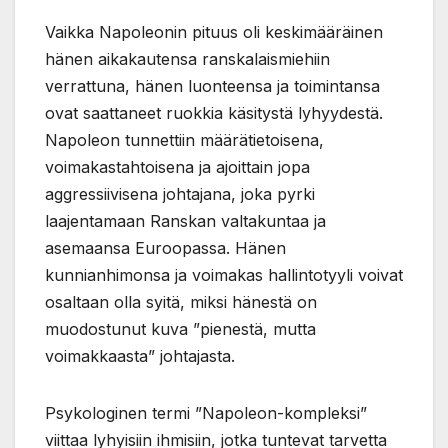
Vaikka Napoleonin pituus oli keskimääräinen
hänen aikakautensa ranskalaismiehiin
verrattuna, hänen luonteensa ja toimintansa
ovat saattaneet ruokkia käsitystä lyhyydestä.
Napoleon tunnettiin määrätietoisena,
voimakastahtoisena ja ajoittain jopa
aggressiivisena johtajana, joka pyrki
laajentamaan Ranskan valtakuntaa ja
asemaansa Euroopassa. Hänen
kunnianhimonsa ja voimakas hallintotyyli voivat
osaltaan olla syitä, miksi hänestä on
muodostunut kuva ”pienestä, mutta
voimakkaasta” johtajasta.
Psykologinen termi ”Napoleon-kompleksi”
viittaa lyhyisiin ihmisiin, jotka tuntevat tarvetta