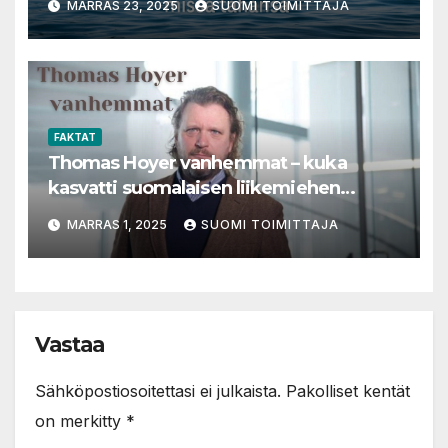
MARRAS 23, 2025
SUOMI TOIMITTAJA
FAKTAT
Thomas Hoyer vanhemmat – kuka
kasvatti suomalaisen liikemiehen
menestykseen?
MARRAS 1, 2025
SUOMI TOIMITTAJA
Vastaa
Sähköpostiosoitettasi ei julkaista.
Pakolliset kentät
on merkitty
*