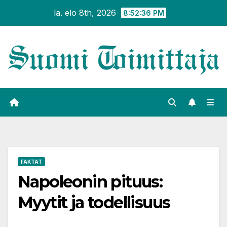
Siirry
la. elo 8th, 2026
8:52:36 PM
sisältöön
FAKTAT
Napoleonin pituus:
Myytit ja todellisuus