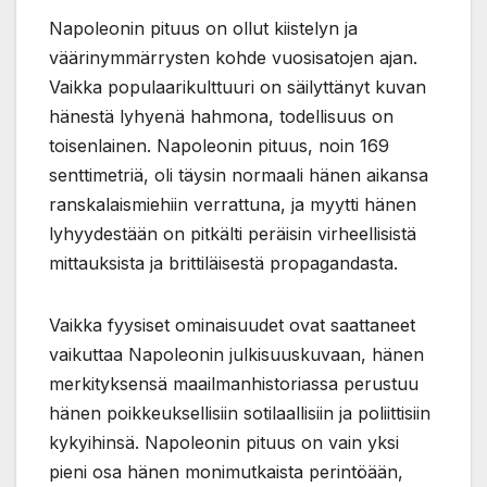
Napoleonin pituus on ollut kiistelyn ja
väärinymmärrysten kohde vuosisatojen ajan.
Vaikka populaarikulttuuri on säilyttänyt kuvan
hänestä lyhyenä hahmona, todellisuus on
toisenlainen. Napoleonin pituus, noin 169
senttimetriä, oli täysin normaali hänen aikansa
ranskalaismiehiin verrattuna, ja myytti hänen
lyhyydestään on pitkälti peräisin virheellisistä
mittauksista ja brittiläisestä propagandasta.
Vaikka fyysiset ominaisuudet ovat saattaneet
vaikuttaa Napoleonin julkisuuskuvaan, hänen
merkityksensä maailmanhistoriassa perustuu
hänen poikkeuksellisiin sotilaallisiin ja poliittisiin
kykyihinsä. Napoleonin pituus on vain yksi
pieni osa hänen monimutkaista perintöään,