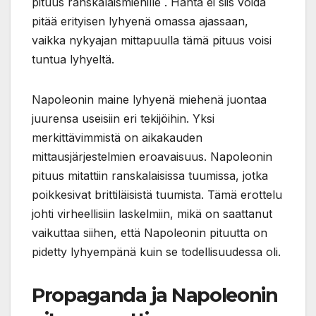
pituus ranskalaismiehille . Häntä ei siis voida
pitää erityisen lyhyenä omassa ajassaan,
vaikka nykyajan mittapuulla tämä pituus voisi
tuntua lyhyeltä.
Napoleonin maine lyhyenä miehenä juontaa
juurensa useisiin eri tekijöihin. Yksi
merkittävimmistä on aikakauden
mittausjärjestelmien eroavaisuus. Napoleonin
pituus mitattiin ranskalaisissa tuumissa, jotka
poikkesivat brittiläisistä tuumista. Tämä erottelu
johti virheellisiin laskelmiin, mikä on saattanut
vaikuttaa siihen, että Napoleonin pituutta on
pidetty lyhyempänä kuin se todellisuudessa oli.
Propaganda ja Napoleonin