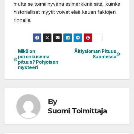
mutta se toimii hyvänä esimerkkinä siitä, kuinka
historialliset myytit voivat elää kauan faktojen
rinnalla.
Mikä on
Äitiysloman Pituus
Artikkelien
poronkusema
Suomessa
selaus
pituus? Pohjoisen
mysteeri
By
Suomi Toimittaja