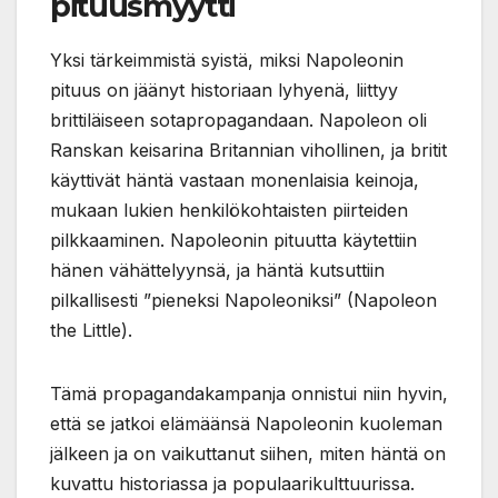
pituusmyytti
Yksi tärkeimmistä syistä, miksi Napoleonin
pituus on jäänyt historiaan lyhyenä, liittyy
brittiläiseen sotapropagandaan. Napoleon oli
Ranskan keisarina Britannian vihollinen, ja britit
käyttivät häntä vastaan monenlaisia keinoja,
mukaan lukien henkilökohtaisten piirteiden
pilkkaaminen. Napoleonin pituutta käytettiin
hänen vähättelyynsä, ja häntä kutsuttiin
pilkallisesti ”pieneksi Napoleoniksi” (Napoleon
the Little).
Tämä propagandakampanja onnistui niin hyvin,
että se jatkoi elämäänsä Napoleonin kuoleman
jälkeen ja on vaikuttanut siihen, miten häntä on
kuvattu historiassa ja populaarikulttuurissa.