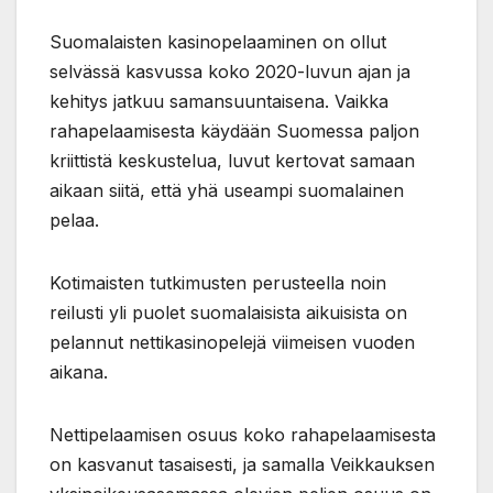
Suomalaisten kasinopelaaminen on ollut
selvässä kasvussa koko 2020-luvun ajan ja
kehitys jatkuu samansuuntaisena. Vaikka
rahapelaamisesta käydään Suomessa paljon
kriittistä keskustelua, luvut kertovat samaan
aikaan siitä, että yhä useampi suomalainen
pelaa.
Kotimaisten tutkimusten perusteella noin
reilusti yli puolet suomalaisista aikuisista on
pelannut nettikasinopelejä viimeisen vuoden
aikana.
Nettipelaamisen osuus koko rahapelaamisesta
on kasvanut tasaisesti, ja samalla Veikkauksen