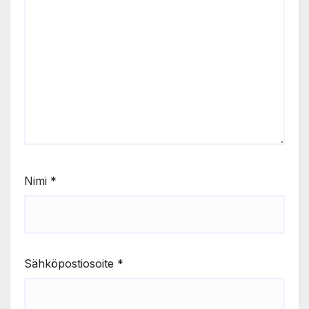
Nimi
*
Sähköpostiosoite
*