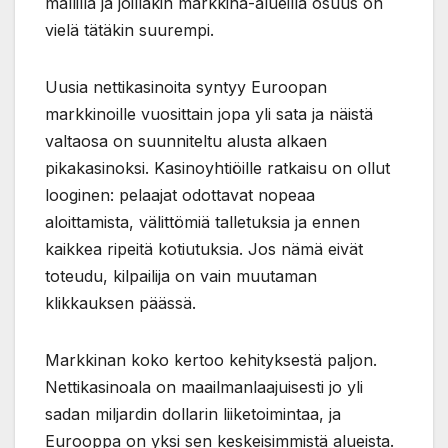
mallilla ja joillakin markkina-alueilla osuus on
vielä tätäkin suurempi.
Uusia nettikasinoita syntyy Euroopan
markkinoille vuosittain jopa yli sata ja näistä
valtaosa on suunniteltu alusta alkaen
pikakasinoksi. Kasinoyhtiöille ratkaisu on ollut
looginen: pelaajat odottavat nopeaa
aloittamista, välittömiä talletuksia ja ennen
kaikkea ripeitä kotiutuksia. Jos nämä eivät
toteudu, kilpailija on vain muutaman
klikkauksen päässä.
Markkinan koko kertoo kehityksestä paljon.
Nettikasinoala on maailmanlaajuisesti jo yli
sadan miljardin dollarin liiketoimintaa, ja
Eurooppa on yksi sen keskeisimmistä alueista.