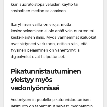
kuin suoratoistopalveluiden käyttö tai
sosiaalisen median selaaminen.
Ikäryhmien välillä on eroja, mutta
kasinopelaaminen ei ole enää vain nuorten tai
keski-ikäisten ilmiö. Myös vanhemmat ikäluokat
ovat siirtyneet verkkoon, osittain siksi, että
fyysinen pelaaminen on vähentynyt ja
digipalvelut ovat helpottuneet.
Pikatunnistautuminen
yleistyy myös
vedonlyönnissä
Vedonlyönnin puolella pikatunnistautumisen
läpimurto on tapahtunut selvästi myöhemmin