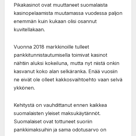
Pikakasinot ovat muuttaneet suomalaista
kasinopelaamista muutamassa vuodessa paljon
enemmän kuin kukaan olisi osannut
kuvitellakaan.
Vuonna 2018 markkinoille tulleet
pankkitunnistautumisella toimivat kasinot
nähtiin aluksi kokeiluna, mutta nyt niistä onkin
kasvanut koko alan selkäranka. Enää vuosiin
ne eivät ole olleet kakkosvaihtoehto vaan selvä
ykkönen.
Kehitystä on vauhdittanut ennen kaikkea
suomalaisten yleiset maksukäytännöt.
Suomalaiset ovat tottuneet suoriin
pankkimaksuihin ja sama odotusarvo on