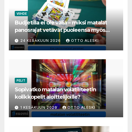
VIIHDE
Budjetilla ei ole väliä – miksi matalat
panosrajat vetävät puoleensa myös
varakkaita harrastajia
24 KESÄKUUN 2026
OTTO ALESKI
PELIT
Sopivatko matalan volatiliteetin
kolikkopelit aloittelijoille?
1 KESÄKUUN 2026
OTTO ALESKI