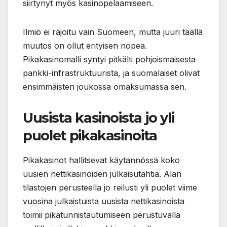
siirtynyt myös kasinopelaamiseen.
Ilmiö ei rajoitu vain Suomeen, mutta juuri täällä
muutos on ollut erityisen nopea.
Pikakasinomalli syntyi pitkälti pohjoismaisesta
pankki-infrastruktuurista, ja suomalaiset olivat
ensimmäisten joukossa omaksumassa sen.
Uusista kasinoista jo yli
puolet pikakasinoita
Pikakasinot hallitsevat käytännössä koko
uusien nettikasinoiden julkaisutahtia. Alan
tilastojen perusteella jo reilusti yli puolet viime
vuosina julkaistuista uusista nettikasinoista
toimii pikatunnistautumiseen perustuvalla