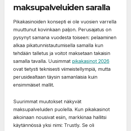
maksupalveluiden saralla
Pikakasinoiden konsepti ei ole vuosien varrella
muuttunut kovinkaan paljon. Perusajatus on
pysynyt samana vuodesta toiseen: pelaaminen
alkaa pikatunnistautumisella samalla kun
tehdään talletus ja voitot maksetaan takaisin
samalla tavalla. Uusimmat
pikakasinot 2026
ovat tietysti teknisesti viimeistellympiä, mutta
perusidealtaan täysin samanlaisia kuin
ensimmäiset mallit.
Suurimmat muutokset näkyvät
maksupalveluiden puolella. Kun pikakasinot
aikoinaan nousivat esiin, markkinaa hallitsi
käytännössä yksi nimi: Trustly. Se oli