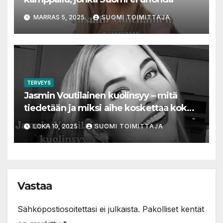
MARRAS 5, 2025
SUOMI TOIMITTAJA
TERVEYS
Jasmin Voutilainen kuolinsyy – mitä
tiedetään ja miksi aihe koskettaa koko
Suomea
LOKA 10, 2025
SUOMI TOIMITTAJA
Vastaa
Sähköpostiosoitettasi ei julkaista.
Pakolliset kentät