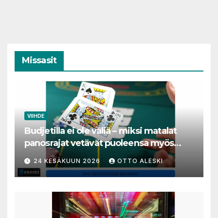
Missasit
VIIHDE
Budjetilla ei ole väliä – miksi matalat
panosrajat vetävät puoleensa myös
varakkaita harrastajia
24 KESÄKUUN 2026
OTTO ALESKI