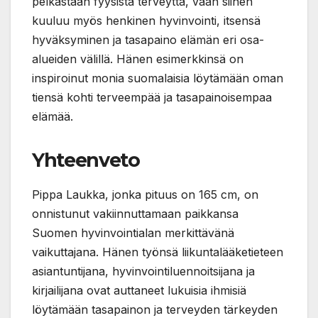
pelkästään fyysistä terveyttä, vaan siihen
kuuluu myös henkinen hyvinvointi, itsensä
hyväksyminen ja tasapaino elämän eri osa-
alueiden välillä. Hänen esimerkkinsä on
inspiroinut monia suomalaisia löytämään oman
tiensä kohti terveempää ja tasapainoisempaa
elämää.
Yhteenveto
Pippa Laukka, jonka pituus on 165 cm, on
onnistunut vakiinnuttamaan paikkansa
Suomen hyvinvointialan merkittävänä
vaikuttajana. Hänen työnsä liikuntalääketieteen
asiantuntijana, hyvinvointiluennoitsijana ja
kirjailijana ovat auttaneet lukuisia ihmisiä
löytämään tasapainon ja terveyden tärkeyden