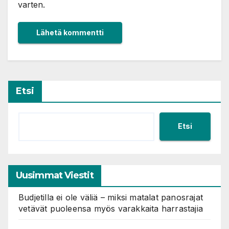
varten.
Etsi
Etsi
Uusimmat Viestit
Budjetilla ei ole väliä – miksi matalat panosrajat
vetävät puoleensa myös varakkaita harrastajia