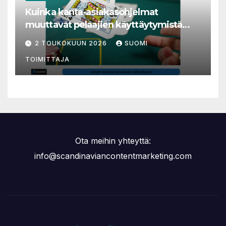
Kuinka kanta-asiakasohjelmat
muuttavat pelaajien käyttäytymistä
nettikasinoilla
2 TOUKOKUUN 2026
SUOMI
TOIMITTAJA
Ota meihin yhteyttä:
info@scandinaviancontentmarketing.com