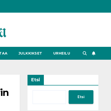
TAA
JULKKIKSET
URHEILU
Etsi
in
Etsi