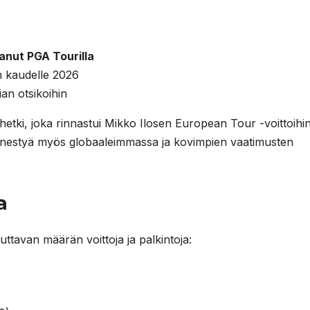
anut PGA Tourilla
en kaudelle 2026
an otsikoihin
i hetki, joka rinnastui Mikko Ilosen European Tour -voittoihi
 menestyä myös globaaleimmassa ja kovimpien vaatimusten
a
ttavan määrän voittoja ja palkintoja: