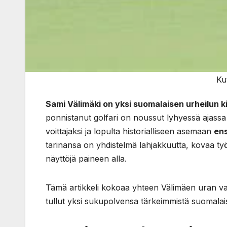
Ku
Sami Välimäki on yksi suomalaisen urheilun 
ponnistanut golfari on noussut lyhyessä ajass
voittajaksi ja lopulta historialliseen asemaan
en
tarinansa on yhdistelmä lahjakkuutta, kovaa ty
näyttöjä paineen alla.
Tämä artikkeli kokoaa yhteen Välimäen uran vai
tullut yksi sukupolvensa tärkeimmistä suomalaisi