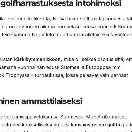
 golfharrastuksesta intohimoksi
la. Perheen kotikenttä, Nokia River Golf, oli lapsuudesta lä
ua. Juniorivuosien aikana hän pelasi itsensä nopeasti Suom
eini-ikäisenä harjoittelu muuttui määrätietoiseksi tavoitteek
listan
kärkikymmenikköön
, mikä oli selkeä osoitus siitä, et
in. Samana vuonna hän edusti Suomea ja Eurooppaa mm.
k Trophyssa – turnauksissa, joissa pelaavat vain parhaat
minen ammattilaiseksi
ritti varusmiespalveluksensa Suomessa. Monet ulkomaiset
usta poikkeukselliseksi poluksi kansainväliseen golfhuipull