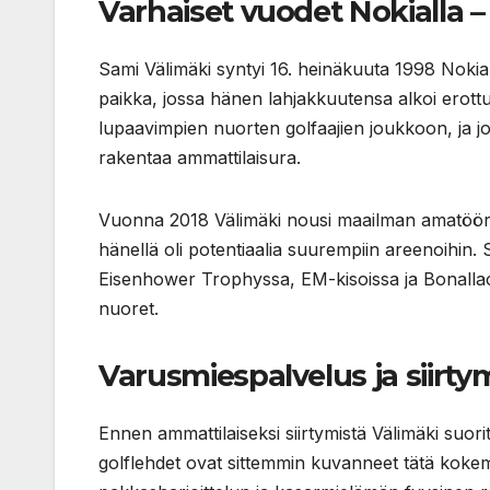
Varhaiset vuodet Nokialla –
Sami Välimäki syntyi 16. heinäkuuta 1998 Nokial
paikka, jossa hänen lahjakkuutensa alkoi erott
lupaavimpien nuorten golfaajien joukkoon, ja jo t
rakentaa ammattilaisura.
Vuonna 2018 Välimäki nousi maailman amatööri
hänellä oli potentiaalia suurempiin areenoih
Eisenhower Trophyssa, EM-kisoissa ja Bonallac
nuoret.
Varusmiespalvelus ja siirty
Ennen ammattilaiseksi siirtymistä Välimäki suo
golflehdet ovat sittemmin kuvanneet tätä kokem