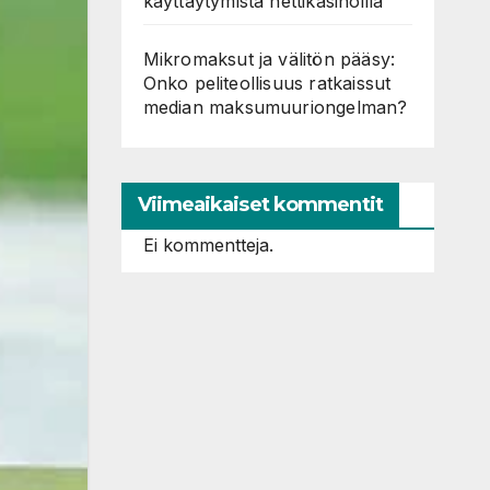
käyttäytymistä nettikasinoilla
Mikromaksut ja välitön pääsy:
Onko peliteollisuus ratkaissut
median maksumuuriongelman?
Viimeaikaiset kommentit
Ei kommentteja.