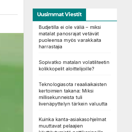
Uusimmat Viestit
Budjetilla ei ole väliä – miksi
matalat panosrajat vetävät
puoleensa myös varakkaita
harrastajia
Sopivatko matalan volatiliteetin
kolikkopelit aloittelijoille?
Teknologiasota reaaliaikaisten
kertoimien takana: Miksi
millisekunneista tuli
livenäpyttelyn tärkein valuutta
Kuinka kanta-asiakasohjelmat
muuttavat pelaajien