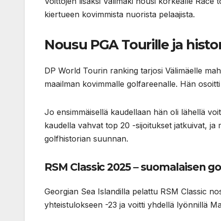
Voittojen lisäksi Välimäki nousi korkealle Race 
kiertueen kovimmista nuorista pelaajista.
Nousu PGA Tourille ja histor
DP World Tourin ranking tarjosi Välimäelle mahd
maailman kovimmalle golfareenalle. Hän osoitti n
Jo ensimmäisellä kaudellaan hän oli lähellä voit
kaudella vahvat top 20 -sijoitukset jatkuivat, j
golfhistorian suunnan.
RSM Classic 2025 – suomalaisen gol
Georgian Sea Islandilla pelattu RSM Classic nos
yhteistulokseen -23 ja voitti yhdellä lyönnillä