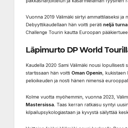
pakkasharjoittelun ja kasarmielämän fyysinen 
Vuonna 2019 Välimäki siirtyi ammattilaiseksi ja n
Debyyttikaudellaan hän voitti peräti
neljä turn
Challenge Tourin kautta Euroopan pääkiertueen
Läpimurto DP World Tourill
Kaudella 2020 Sami Välimäki nousi lopullisesti
startissaan hän voitti
Oman Openin
, kukistaen
pelioikeuden ja nosti hänen nimensä eurooppala
Kolme vuotta myöhemmin, vuonna 2023, Välimäk
Mastersissa
. Taas kerran ratkaisu syntyi uus
kilpailupsykologiastaan ja kyvystä säilyttää keskit