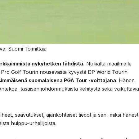
va: Suomi Toimittaja
kirkkaimmista nykyhetken tähdistä.
Nokialta maailmalle
a Pro Golf Tourin nousevasta kyvystä DP World Tourin
simmäisenä suomalaisena PGA Tour -voittajana
. Hänen
öntekoa, tasaisen johdonmukaista kehitystä sekä vaikuttavia
heet, saavutukset, ajankohtaiset tiedot ja sen, miksi hänes
sta huippu-urheilijoista.