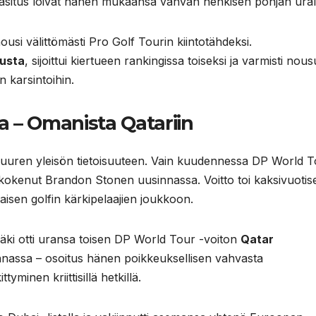
rasitus loivat hänen mukaansa vahvan henkisen pohjan ural
ousi välittömästi Pro Golf Tourin kiintotähdeksi.
austa
, sijoittui kiertueen rankingissa toiseksi ja varmisti nou
 karsintoihin.
a – Omanista Qatariin
 suuren yleisön tietoisuuteen. Vain kuudennessa DP World T
 kokenut Brandon Stonen uusinnassa. Voitto toi kaksivuotis
isen golfin kärkipelaajien joukkoon.
i otti uransa toisen DP World Tour -voiton
Qatar
innassa – osoitus hänen poikkeuksellisen vahvasta
tyminen kriittisillä hetkillä.