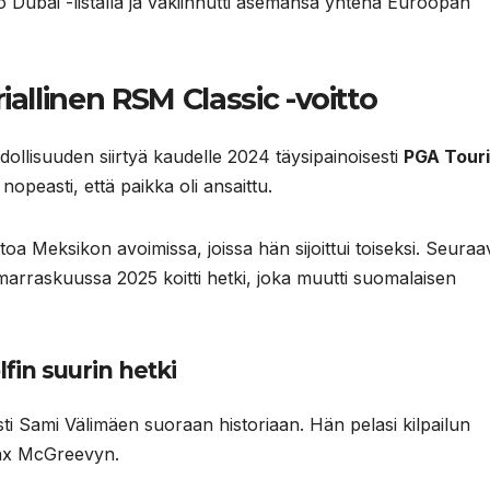
to Dubai -listalla ja vakiinnutti asemansa yhtenä Euroopan
iallinen RSM Classic -voitto
ollisuuden siirtyä kaudelle 2024 täysipainoisesti
PGA Touri
opeasti, että paikka oli ansaittu.
toa Meksikon avoimissa, joissa hän sijoittui toiseksi. Seuraa
a marraskuussa 2025 koitti hetki, joka muutti suomalaisen
fin suurin hetki
ti Sami Välimäen suoraan historiaan. Hän pelasi kilpailun
 Max McGreevyn.