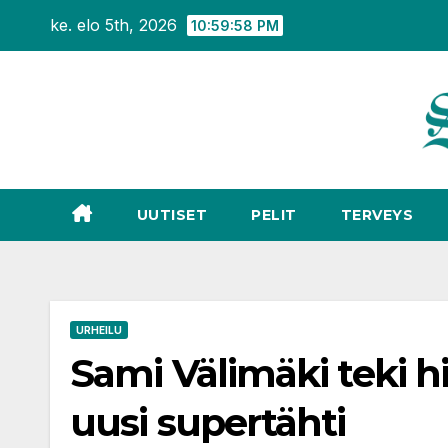
Siirry
ke. elo 5th, 2026
10:59:59 PM
sisältöön
UUTISET
PELIT
TERVEYS
URHEILU
Sami Välimäki teki hi
uusi supertähti