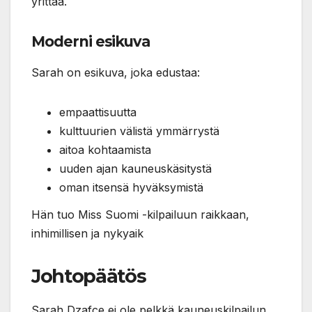
yrittää.
Moderni esikuva
Sarah on esikuva, joka edustaa:
empaattisuutta
kulttuurien välistä ymmärrystä
aitoa kohtaamista
uuden ajan kauneuskäsitystä
oman itsensä hyväksymistä
Hän tuo Miss Suomi -kilpailuun raikkaan,
inhimillisen ja nykyaik
Johtopäätös
Sarah Dzafce ei ole pelkkä kauneuskilpailun