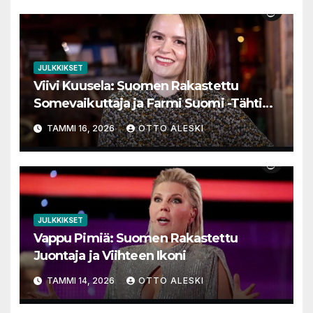
JULKKIKSET
Viivi Kuusela: Suomen Rakastettu
Somevaikuttaja ja Farmi Suomi -Tähtien
Matka
TAMMI 16, 2026
OTTO ALESKI
JULKKIKSET
Vappu Pimiä: Suomen Rakastettu
Juontaja ja Viihteen Ikoni
TAMMI 14, 2026
OTTO ALESKI