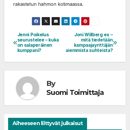
rakastetun hahmon kotimaassa.
Jenni Poikelus
Joni Willberg ex –
Artikkelien
seurustelee – kuka
mitä tiedetään
selaus
on salaperäinen
kampaajayrittäjän
kumppani?
aiemmista suhteista?
By
Suomi Toimittaja
Aiheeseen liittyvät julkaisut