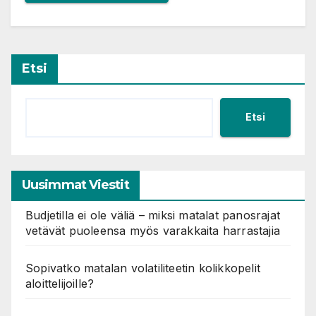
Etsi
Etsi
Uusimmat Viestit
Budjetilla ei ole väliä – miksi matalat panosrajat
vetävät puoleensa myös varakkaita harrastajia
Sopivatko matalan volatiliteetin kolikkopelit
aloittelijoille?