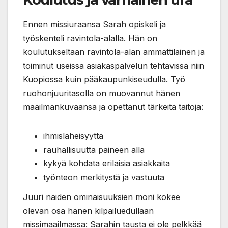
Ennen missiuraansa Sarah opiskeli ja
työskenteli ravintola-alalla. Hän on
koulutukseltaan ravintola-alan ammattilainen ja
toiminut useissa asiakaspalvelun tehtävissä niin
Kuopiossa kuin pääkaupunkiseudulla. Työ
ruohonjuuritasolla on muovannut hänen
maailmankuvaansa ja opettanut tärkeitä taitoja:
ihmisläheisyyttä
rauhallisuutta paineen alla
kykyä kohdata erilaisia asiakkaita
työnteon merkitystä ja vastuuta
Juuri näiden ominaisuuksien moni kokee
olevan osa hänen kilpailuedullaan
missimaailmassa: Sarahin tausta ei ole pelkkää