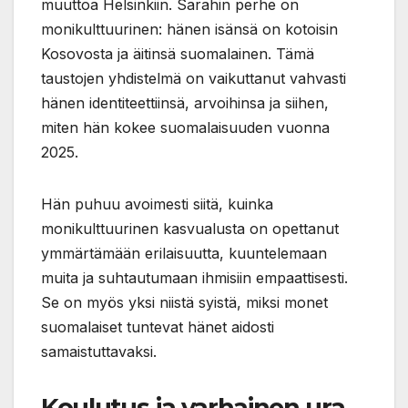
muuttoa Helsinkiin. Sarahin perhe on
monikulttuurinen: hänen isänsä on kotoisin
Kosovosta ja äitinsä suomalainen. Tämä
taustojen yhdistelmä on vaikuttanut vahvasti
hänen identiteettiinsä, arvoihinsa ja siihen,
miten hän kokee suomalaisuuden vuonna
2025.
Hän puhuu avoimesti siitä, kuinka
monikulttuurinen kasvualusta on opettanut
ymmärtämään erilaisuutta, kuuntelemaan
muita ja suhtautumaan ihmisiin empaattisesti.
Se on myös yksi niistä syistä, miksi monet
suomalaiset tuntevat hänet aidosti
samaistuttavaksi.
Koulutus ja varhainen ura