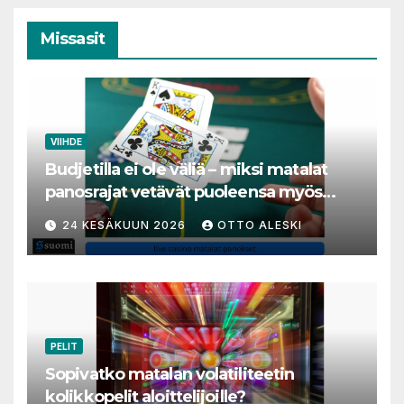
Missasit
VIIHDE
Budjetilla ei ole väliä – miksi matalat
panosrajat vetävät puoleensa myös
varakkaita harrastajia
24 KESÄKUUN 2026
OTTO ALESKI
PELIT
Sopivatko matalan volatiliteetin
kolikkopelit aloittelijoille?