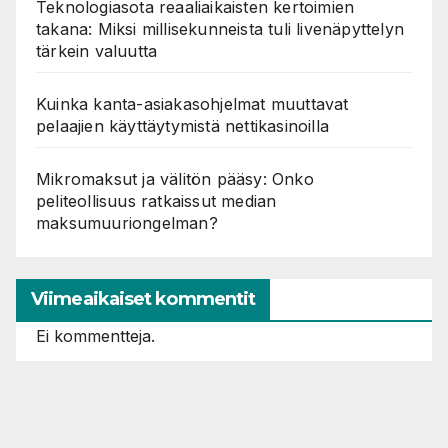
Teknologiasota reaaliaikaisten kertoimien
takana: Miksi millisekunneista tuli livenäpyttelyn
tärkein valuutta
Kuinka kanta-asiakasohjelmat muuttavat
pelaajien käyttäytymistä nettikasinoilla
Mikromaksut ja välitön pääsy: Onko
peliteollisuus ratkaissut median
maksumuuriongelman?
Viimeaikaiset kommentit
Ei kommentteja.