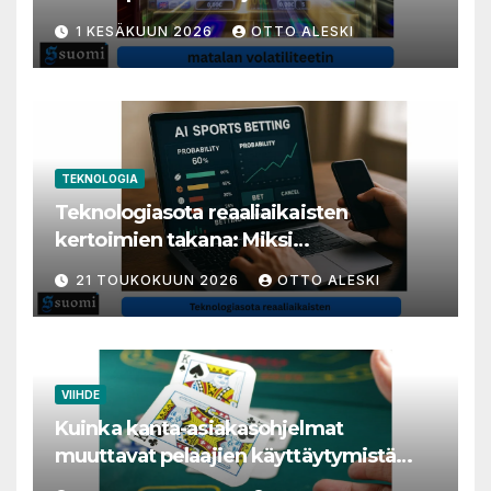
1 KESÄKUUN 2026
OTTO ALESKI
TEKNOLOGIA
Teknologiasota reaaliaikaisten
kertoimien takana: Miksi
millisekunneista tuli livenäpyttelyn
21 TOUKOKUUN 2026
OTTO ALESKI
tärkein valuutta
VIIHDE
Kuinka kanta-asiakasohjelmat
muuttavat pelaajien käyttäytymistä
nettikasinoilla