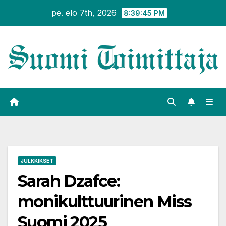
Siirry
pe. elo 7th, 2026
8:39:47 PM
sisältöön
JULKKIKSET
Sarah Dzafce:
monikulttuurinen Miss
Suomi 2025