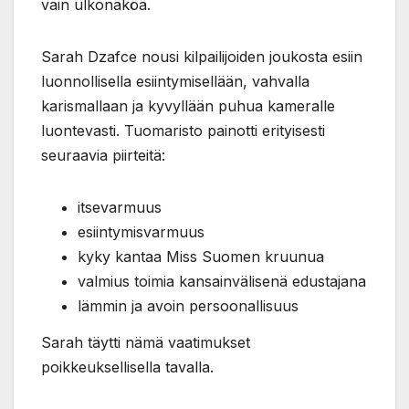
vain ulkonäköä.
Sarah Dzafce nousi kilpailijoiden joukosta esiin
luonnollisella esiintymisellään, vahvalla
karismallaan ja kyvyllään puhua kameralle
luontevasti. Tuomaristo painotti erityisesti
seuraavia piirteitä:
itsevarmuus
esiintymisvarmuus
kyky kantaa Miss Suomen kruunua
valmius toimia kansainvälisenä edustajana
lämmin ja avoin persoonallisuus
Sarah täytti nämä vaatimukset
poikkeuksellisella tavalla.