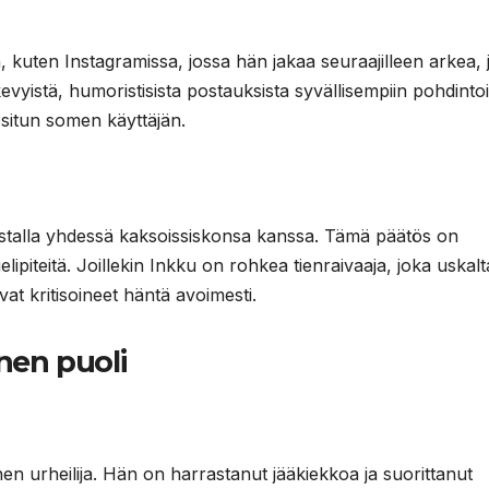
a, kuten Instagramissa, jossa hän jakaa seuraajilleen arkea, 
evyistä, humoristisista postauksista syvällisempiin pohdintoi
situn somen käyttäjän.
stalla yhdessä kaksoissiskonsa kanssa. Tämä päätös on
lipiteitä. Joillekin Inkku on rohkea tienraivaaja, joka uskal
vat kritisoineet häntä avoimesti.
nen puoli
inen urheilija. Hän on harrastanut jääkiekkoa ja suorittanut