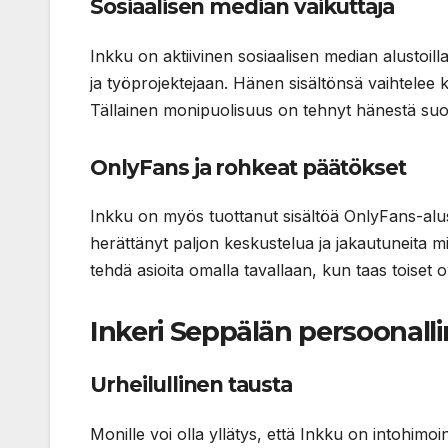
Sosiaalisen median vaikuttaja
Inkku on aktiivinen sosiaalisen median alustoill
ja työprojektejaan. Hänen sisältönsä vaihtelee k
Tällainen monipuolisuus on tehnyt hänestä suo
OnlyFans ja rohkeat päätökset
Inkku on myös tuottanut sisältöä OnlyFans-alu
herättänyt paljon keskustelua ja jakautuneita mie
tehdä asioita omalla tavallaan, kun taas toiset o
Inkeri Seppälän persoonalli
Urheilullinen tausta
Monille voi olla yllätys, että Inkku on intohimo