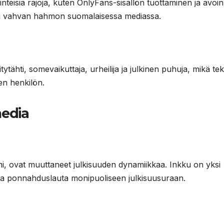
nteisiä rajoja, kuten OnlyFans-sisällön tuottaminen ja avoin
stä vahvan hahmon suomalaisessa mediassa.
itytähti, somevaikuttaja, urheilija ja julkinen puhuja, mikä te
en henkilön.
media
i, ovat muuttaneet julkisuuden dynamiikkaa. Inkku on yksi
 olla ponnahduslauta monipuoliseen julkisuusuraan.