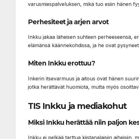
varusmiespalveluksen, mikä tuo esiin hänen fy
Perhesiteet ja arjen arvot
Inkku jakaa läheisen suhteen perheeseensä, erit
elämänsä käännekohdissa, ja he ovat pysyneet 
Miten Inkku erottuu?
Inkerin itsevarmuus ja aitous ovat hänen suuri
jotka herättävät huomiota, mutta myös osoittav
TIS Inkku ja mediakohut
Miksi Inkku herättää niin paljon ke
Inkku ei pelkää tarttua kiistanalaisiin aiheisi