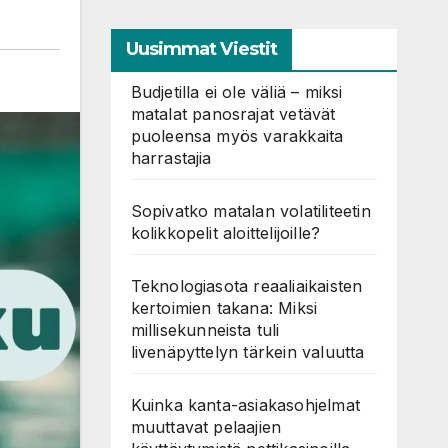
Uusimmat Viestit
Budjetilla ei ole väliä – miksi
matalat panosrajat vetävät
puoleensa myös varakkaita
harrastajia
Sopivatko matalan volatiliteetin
kolikkopelit aloittelijoille?
Teknologiasota reaaliaikaisten
kertoimien takana: Miksi
millisekunneista tuli
livenäpyttelyn tärkein valuutta
Kuinka kanta-asiakasohjelmat
muuttavat pelaajien