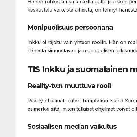
Hänen rohkeutensa kokeilla uutta ja rikkoa peri
keskustelu vaikeista aiheista, on tehnyt häne
Monipuolisuus persoonana
Inkku ei rajoitu vain yhteen rooliin. Hän on real
hänestä kiinnostavan ja monipuolisen julkisuud
TIS Inkku ja suomalainen 
Reality-tv:n muuttuva rooli
Reality-ohjelmat, kuten Temptation Island Suom
esimerkki siitä, miten tällaiset ohjelmat voivat
Sosiaalisen median vaikutus