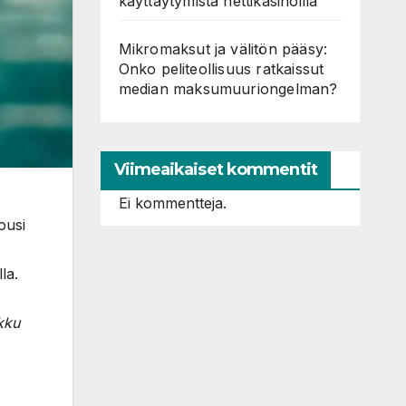
käyttäytymistä nettikasinoilla
Mikromaksut ja välitön pääsy:
Onko peliteollisuus ratkaissut
median maksumuuriongelman?
Viimeaikaiset kommentit
Ei kommentteja.
ousi
la.
nkku