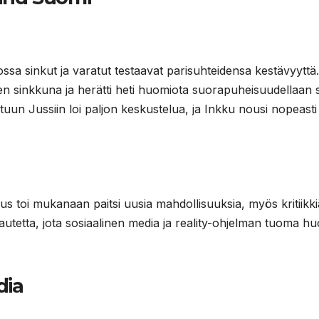
ossa sinkut ja varatut testaavat parisuhteidensa kestävyyttä.
en sinkkuna ja herätti heti huomiota suorapuheisuudellaan 
uun Jussiin loi paljon keskustelua, ja Inkku nousi nopeasti
s toi mukanaan paitsi uusia mahdollisuuksia, myös kritiikki
tetta, jota sosiaalinen media ja reality-ohjelman tuoma h
dia