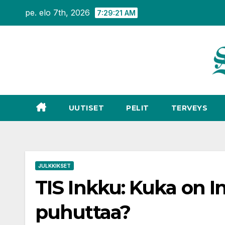
Siirry
pe. elo 7th, 2026
7:29:22 AM
sisältöön
UUTISET
PELIT
TERVEYS
JULKKIKSET
TIS Inkku: Kuka on I
puhuttaa?