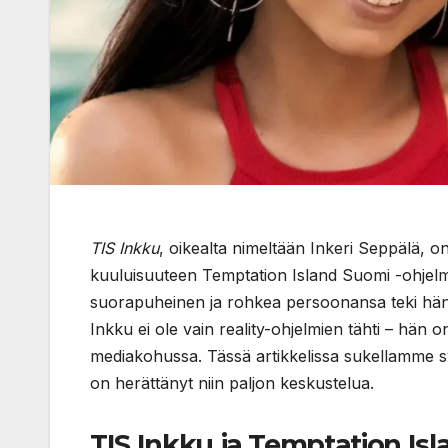
TIS Inkku
, oikealta nimeltään Inkeri Seppälä, 
kuuluisuuteen Temptation Island Suomi -ohje
suorapuheinen ja rohkea persoonansa teki häne
Inkku ei ole vain reality-ohjelmien tähti – hän
mediakohussa. Tässä artikkelissa sukellamme 
on herättänyt niin paljon keskustelua.
TIS Inkku ja Temptation Is