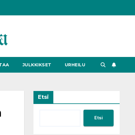
TAA
JULKKIKSET
URHEILU
Etsi
n
Etsi