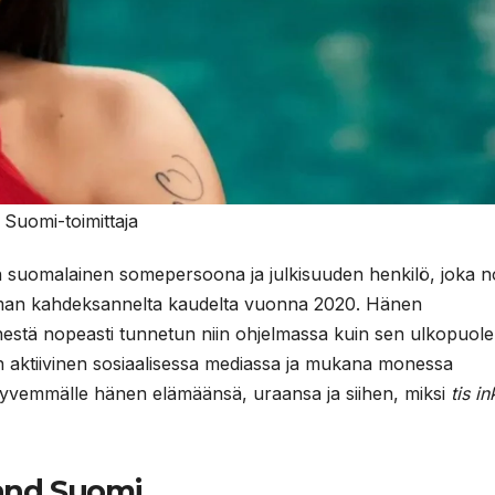
Suomi-toimittaja
on suomalainen somepersoona ja julkisuuden henkilö, joka n
lman kahdeksannelta kaudelta vuonna 2020. Hänen
stä nopeasti tunnetun niin ohjelmassa kuin sen ulkopuolel
 on aktiivinen sosiaalisessa mediassa ja mukana monessa
syvemmälle hänen elämäänsä, uraansa ja siihen, miksi
tis i
land Suomi