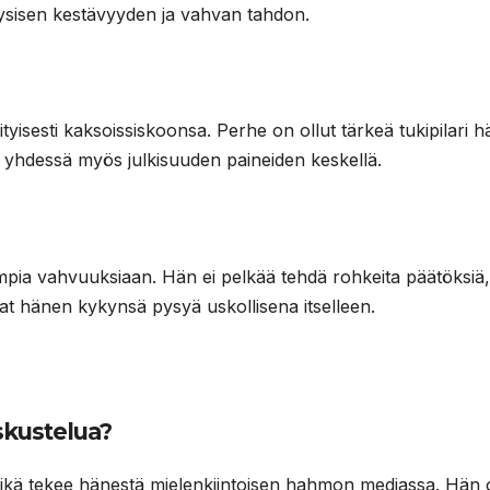
ysisen kestävyyden ja vahvan tahdon.
yisesti kaksoissiskoonsa. Perhe on ollut tärkeä tukipilari 
yhdessä myös julkisuuden paineiden keskellä.
mpia vahvuuksiaan. Hän ei pelkää tehdä rohkeita päätöksiä,
at hänen kykynsä pysyä uskollisena itselleen.
skustelua?
in, mikä tekee hänestä mielenkiintoisen hahmon mediassa. Hän