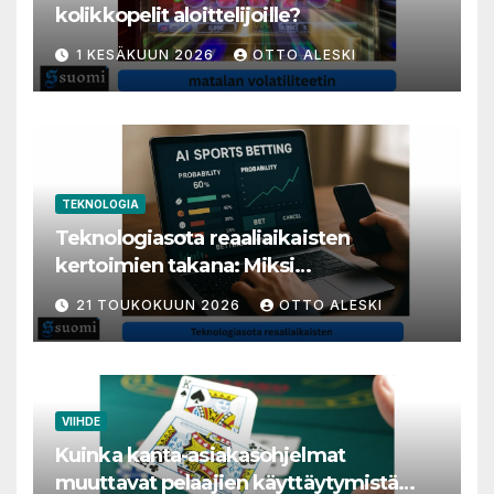
kolikkopelit aloittelijoille?
1 KESÄKUUN 2026
OTTO ALESKI
TEKNOLOGIA
Teknologiasota reaaliaikaisten
kertoimien takana: Miksi
millisekunneista tuli livenäpyttelyn
21 TOUKOKUUN 2026
OTTO ALESKI
tärkein valuutta
VIIHDE
Kuinka kanta-asiakasohjelmat
muuttavat pelaajien käyttäytymistä