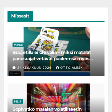
Missasit
VIIHDE
Budjetilla ei ole väliä – miksi matalat
panosrajat vetävät puoleensa myös
varakkaita harrastajia
24 KESÄKUUN 2026
OTTO ALESKI
PELIT
Sopivatko matalan volatiliteetin