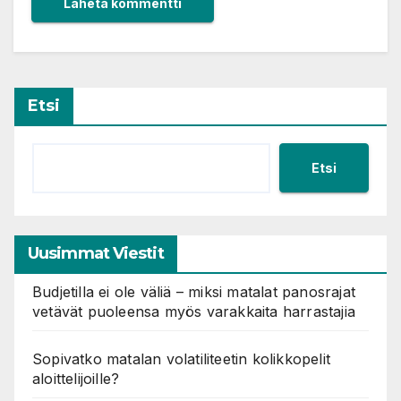
Etsi
Etsi
Uusimmat Viestit
Budjetilla ei ole väliä – miksi matalat panosrajat
vetävät puoleensa myös varakkaita harrastajia
Sopivatko matalan volatiliteetin kolikkopelit
aloittelijoille?