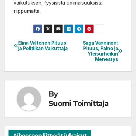
vaikutuksen, fyysisistä ominaisuuksista
riippumatta.
Elina Valtonen Pituus
Saga Vanninen:
Artikkelien
ja Politiikan Vaikuttaja
Pituus, Paino ja
selaus
Yleisurheilun
Menestys
By
Suomi Toimittaja
Aiheeseen liittyvät julkaisut