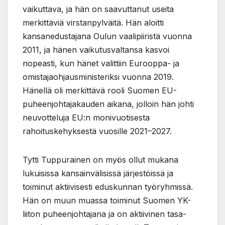
vaikuttava, ja hän on saavuttanut useita
merkittäviä virstanpylväitä. Hän aloitti
kansanedustajana Oulun vaalipiiristä vuonna
2011, ja hänen vaikutusvaltansa kasvoi
nopeasti, kun hänet valittiin Eurooppa- ja
omistajaohjausministeriksi vuonna 2019.
Hänellä oli merkittävä rooli Suomen EU-
puheenjohtajakauden aikana, jolloin hän johti
neuvotteluja EU:n monivuotisesta
rahoituskehyksestä vuosille 2021–2027.
Tytti Tuppurainen on myös ollut mukana
lukuisissa kansainvälisissä järjestöissä ja
toiminut aktiivisesti eduskunnan työryhmissä.
Hän on muun muassa toiminut Suomen YK-
liiton puheenjohtajana ja on aktiivinen tasa-