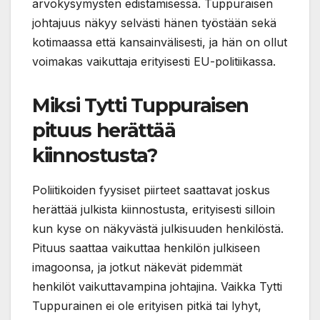
arvokysymysten edistämisessä. Tuppuraisen
johtajuus näkyy selvästi hänen työstään sekä
kotimaassa että kansainvälisesti, ja hän on ollut
voimakas vaikuttaja erityisesti EU-politiikassa.
Miksi Tytti Tuppuraisen
pituus herättää
kiinnostusta?
Poliitikoiden fyysiset piirteet saattavat joskus
herättää julkista kiinnostusta, erityisesti silloin
kun kyse on näkyvästä julkisuuden henkilöstä.
Pituus saattaa vaikuttaa henkilön julkiseen
imagoonsa, ja jotkut näkevät pidemmät
henkilöt vaikuttavampina johtajina. Vaikka Tytti
Tuppurainen ei ole erityisen pitkä tai lyhyt,