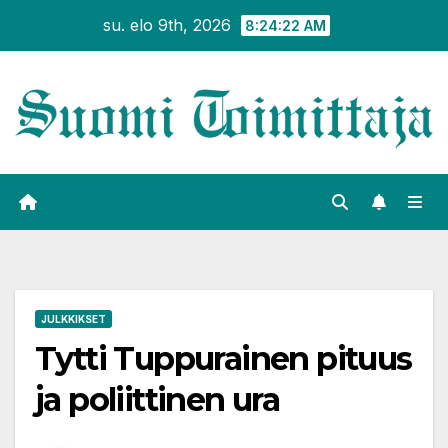
Siirry
su. elo 9th, 2026
8:24:22 AM
sisältöön
JULKKIKSET
Tytti Tuppurainen pituus
ja poliittinen ura