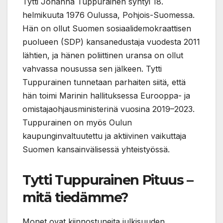
Tytti Johanna Tuppurainen syntyi 18.
helmikuuta 1976 Oulussa, Pohjois-Suomessa.
Hän on ollut Suomen sosiaalidemokraattisen
puolueen (SDP) kansanedustaja vuodesta 2011
lähtien, ja hänen poliittinen uransa on ollut
vahvassa nousussa sen jälkeen. Tytti
Tuppurainen tunnetaan parhaiten siitä, että
hän toimi Marinin hallituksessa Eurooppa- ja
omistajaohjausministerinä vuosina 2019–2023.
Tuppurainen on myös Oulun
kaupunginvaltuutettu ja aktiivinen vaikuttaja
Suomen kansainvälisessä yhteistyössä.
Tytti Tuppurainen Pituus –
mitä tiedämme?
Monet ovat kiinnostuneita julkisuuden