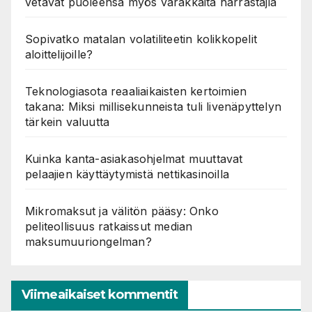
vetävät puoleensa myös varakkaita harrastajia
Sopivatko matalan volatiliteetin kolikkopelit
aloittelijoille?
Teknologiasota reaaliaikaisten kertoimien
takana: Miksi millisekunneista tuli livenäpyttelyn
tärkein valuutta
Kuinka kanta-asiakasohjelmat muuttavat
pelaajien käyttäytymistä nettikasinoilla
Mikromaksut ja välitön pääsy: Onko
peliteollisuus ratkaissut median
maksumuuriongelman?
Viimeaikaiset kommentit