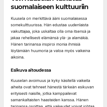
suomalaiseen kulttuuriin
Kuusela on merkittävä ääni suomalaisessa
somekulttuurissa. Hän edustaa uudenlaista
vaikuttajaa, joka uskaltaa olla oma itsensä ja
jakaa rehellisesti elämänsä ylä- ja alamäkiä.
Hänen tarinansa inspiroi monia ihmisiä
löytämään huumoria ja valoa myös vaikeina
aikoina.
Esikuva aitoudessa
Kuuselan avoimuus ja kyky käsitellä vaikeita
aiheita ovat tehneet hänestä tärkeän esikuvan
erityisesti naisille, jotka kamppailevat
samankaltaisten haasteiden kanssa. Hänen
tarinansa osoittaa, että vaikeudet voivat johtaa