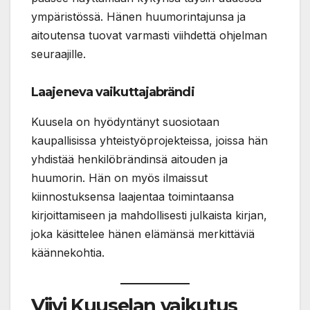
ympäristössä. Hänen huumorintajunsa ja
aitoutensa tuovat varmasti viihdettä ohjelman
seuraajille.
Laajeneva vaikuttajabrändi
Kuusela on hyödyntänyt suosiotaan
kaupallisissa yhteistyöprojekteissa, joissa hän
yhdistää henkilöbrändinsä aitouden ja
huumorin. Hän on myös ilmaissut
kiinnostuksensa laajentaa toimintaansa
kirjoittamiseen ja mahdollisesti julkaista kirjan,
joka käsittelee hänen elämänsä merkittäviä
käännekohtia.
Viivi Kuuselan vaikutus