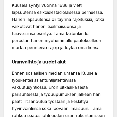
Kuusela syntyi vuonna 1988 ja vietti
lapsuutensa esikoislestadiolaisessa perheessä.
Hänen lapsuutensa oli täynnä rajoituksia, jotka
vaikuttivat hänen itseilmaisuunsa ja
haaveisiinsa esiintyä. Tämä kuitenkin loi
perustan hänen myöhemmälle päätökselleen
murtaa perinteisiä rajoja ja löytää oma tiensä.
Uranvaihto ja uudet alut
Ennen sosiaalisen median uraansa Kuusela
työskenteli asiantuntijatehtävissä
vakuutusyhtiössä. Eron pitkäaikaisesta
parisuhteesta ja työuupumuksen jälkeen hän
päätti irtisanoutua työstään ja keskittyä
hyvinvointiinsa sekä luovaan ilmaisuun. Tämä
rohkea päätös johti uuden uran rakentamiseen