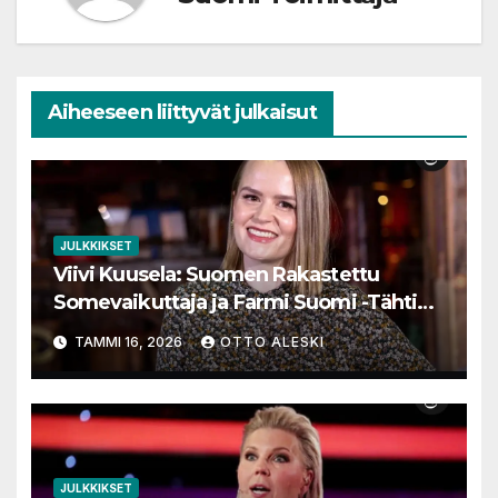
Aiheeseen liittyvät julkaisut
JULKKIKSET
Viivi Kuusela: Suomen Rakastettu
Somevaikuttaja ja Farmi Suomi -Tähtien
Matka
TAMMI 16, 2026
OTTO ALESKI
JULKKIKSET