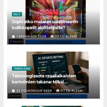
PELIT
Sopivatko matalan volatiliteetin
kolikkopelit aloittelijoille?
1 KESÄKUUN 2026
OTTO ALESKI
TEKNOLOGIA
Teknologiasota reaaliaikaisten
kertoimien takana: Miksi
millisekunneista tuli livenäpyttelyn
21 TOUKOKUUN 2026
OTTO ALESKI
tärkein valuutta