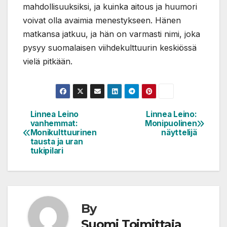
mahdollisuuksiksi, ja kuinka aitous ja huumori
voivat olla avaimia menestykseen. Hänen
matkansa jatkuu, ja hän on varmasti nimi, joka
pysyy suomalaisen viihdekulttuurin keskiössä
vielä pitkään.
Linnea Leino
Linnea Leino:
Artikkelien
vanhemmat:
Monipuolinen
selaus
Monikulttuurinen
näyttelijä
tausta ja uran
tukipilari
By
Suomi Toimittaja