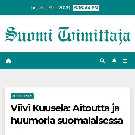
Siirry
pe. elo 7th, 2026
6:16:45 PM
sisältöön
JULKKIKSET
Viivi Kuusela: Aitoutta ja
huumoria suomalaisessa