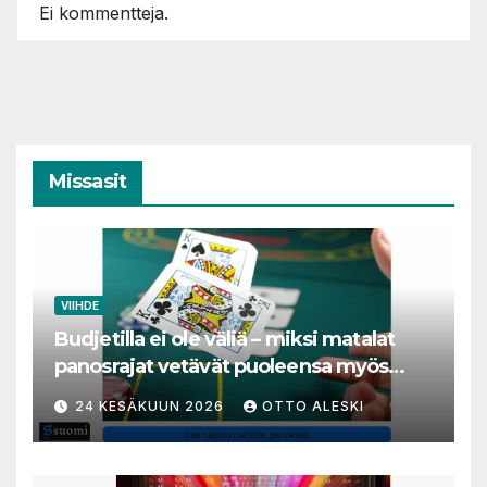
Ei kommentteja.
Missasit
VIIHDE
Budjetilla ei ole väliä – miksi matalat
panosrajat vetävät puoleensa myös
varakkaita harrastajia
24 KESÄKUUN 2026
OTTO ALESKI