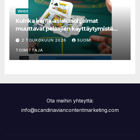
VIIHDE
Kuinka kanta-asiakasohjelmat
muuttavat pelaajien käyttäytymistä
nettikasinoilla
2 TOUKOKUUN 2026
SUOMI
TOIMITTAJA
Ota meihin yhteyttä:
info@scandinaviancontentmarketing.com