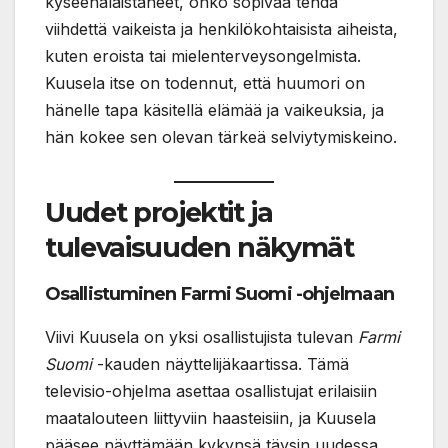
kyseenalaistaneet, onko sopivaa tehdä
viihdettä vaikeista ja henkilökohtaisista aiheista,
kuten eroista tai mielenterveysongelmista.
Kuusela itse on todennut, että huumori on
hänelle tapa käsitellä elämää ja vaikeuksia, ja
hän kokee sen olevan tärkeä selviytymiskeino.
Uudet projektit ja
tulevaisuuden näkymät
Osallistuminen Farmi Suomi -ohjelmaan
Viivi Kuusela on yksi osallistujista tulevan
Farmi
Suomi
-kauden näyttelijäkaartissa. Tämä
televisio-ohjelma asettaa osallistujat erilaisiin
maatalouteen liittyviin haasteisiin, ja Kuusela
pääsee näyttämään kykynsä täysin uudessa