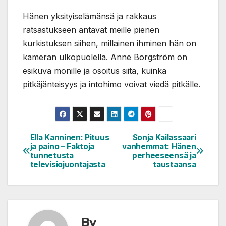
Hänen yksityiselämänsä ja rakkaus
ratsastukseen antavat meille pienen
kurkistuksen siihen, millainen ihminen hän on
kameran ulkopuolella. Anne Borgström on
esikuva monille ja osoitus siitä, kuinka
pitkäjänteisyys ja intohimo voivat viedä pitkälle.
Ella Kanninen: Pituus
Sonja Kailassaari
Artikkelien
ja paino – Faktoja
vanhemmat: Hänen
selaus
tunnetusta
perheeseensä ja
televisiojuontajasta
taustaansa
By