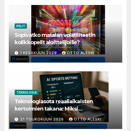
PELIT
Sopivatko matalan volatiliteetin
kolikkopelit aloittelijoille?
1 KESÄKUUN 2026
OTTO ALESKI
TEKNOLOGIA
Teknologiasota reaaliaikaisten
kertoimien takana: Miksi
millisekunneista tuli livenäpyttelyn
21 TOUKOKUUN 2026
OTTO ALESKI
tärkein valuutta