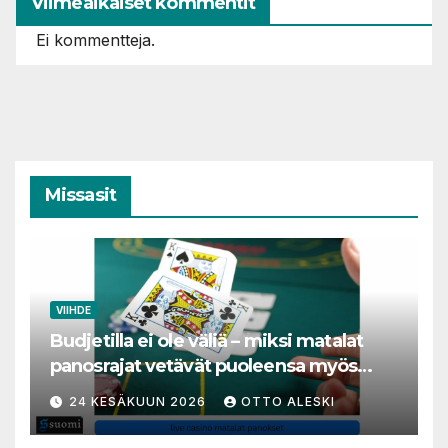
Viimeaikaiset kommentit
Ei kommentteja.
Missasit
VIIHDE
Budjetilla ei ole väliä – miksi matalat
panosrajat vetävät puoleensa myös
varakkaita harrastajia
24 KESÄKUUN 2026
OTTO ALESKI