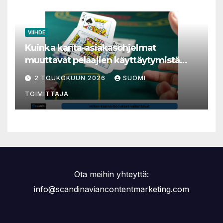
VIIHDE
Kuinka kanta-asiakasohjelmat
muuttavat pelaajien käyttäytymistä
nettikasinoilla
2 TOUKOKUUN 2026
SUOMI
TOIMITTAJA
Ota meihin yhteyttä:
info@scandinaviancontentmarketing.com