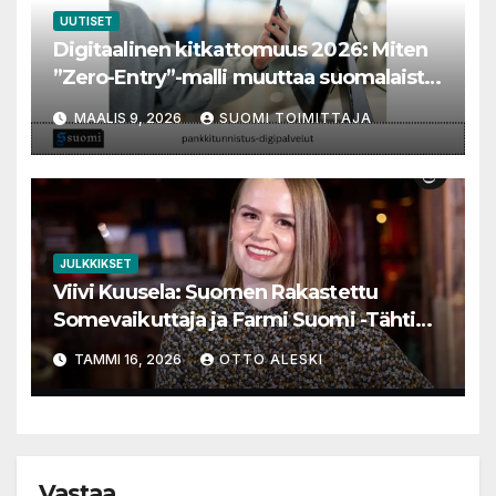
UUTISET
Digitaalinen kitkattomuus 2026: Miten
”Zero-Entry”-malli muuttaa suomalaista
verkkotaloutta
MAALIS 9, 2026
SUOMI TOIMITTAJA
JULKKIKSET
Viivi Kuusela: Suomen Rakastettu
Somevaikuttaja ja Farmi Suomi -Tähtien
Matka
TAMMI 16, 2026
OTTO ALESKI
Vastaa