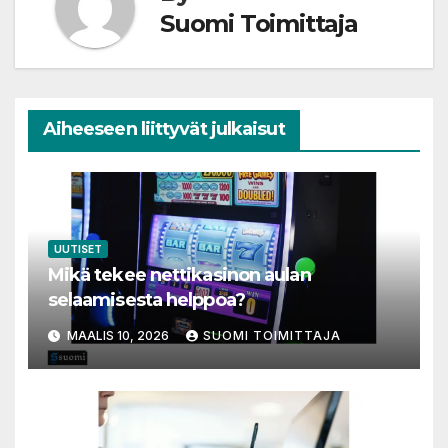
Suomi Toimittaja
Aiheeseen liittyvät julkaisut
UUTISET
Mikä tekee nettikasinon aulan
selaamisesta helppoa?
MAALIS 10, 2026
SUOMI TOIMITTAJA