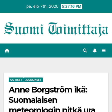
Siirry
pe. elo 7th, 2026
5:27:17 PM
sisältöön
UUTISET
JULKKIKSET
Anne Borgström ikä:
Suomalaisen
meteorologin pitkä ura