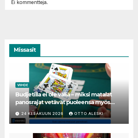
Ei kommentteja.
Missasit
VIIHDE
Budjetilla ei ole väliä – miksi matalat
panosrajat vetävät puoleensa myös
varakkaita harrastajia
24 KESÄKUUN 2026
OTTO ALESKI