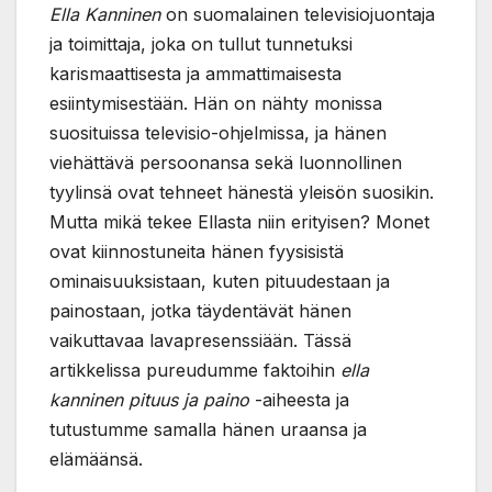
Ella Kanninen
on suomalainen televisiojuontaja
ja toimittaja, joka on tullut tunnetuksi
karismaattisesta ja ammattimaisesta
esiintymisestään. Hän on nähty monissa
suosituissa televisio-ohjelmissa, ja hänen
viehättävä persoonansa sekä luonnollinen
tyylinsä ovat tehneet hänestä yleisön suosikin.
Mutta mikä tekee Ellasta niin erityisen? Monet
ovat kiinnostuneita hänen fyysisistä
ominaisuuksistaan, kuten pituudestaan ja
painostaan, jotka täydentävät hänen
vaikuttavaa lavapresenssiään. Tässä
artikkelissa pureudumme faktoihin
ella
kanninen pituus ja paino
-aiheesta ja
tutustumme samalla hänen uraansa ja
elämäänsä.