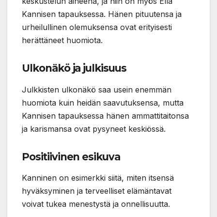
keskustelun aiheena, ja niin on myös Ella
Kannisen tapauksessa. Hänen pituutensa ja
urheilullinen olemuksensa ovat erityisesti
herättäneet huomiota.
Ulkonäkö ja julkisuus
Julkkisten ulkonäkö saa usein enemmän
huomiota kuin heidän saavutuksensa, mutta
Kannisen tapauksessa hänen ammattitaitonsa
ja karismansa ovat pysyneet keskiössä.
Positiivinen esikuva
Kanninen on esimerkki siitä, miten itsensä
hyväksyminen ja terveelliset elämäntavat
voivat tukea menestystä ja onnellisuutta.