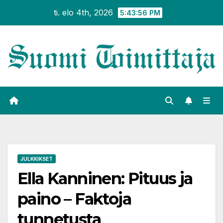
Siirry
ti. elo 4th, 2026
5:43:56 PM
sisältöön
JULKKIKSET
Ella Kanninen: Pituus ja
paino – Faktoja
tunnetusta