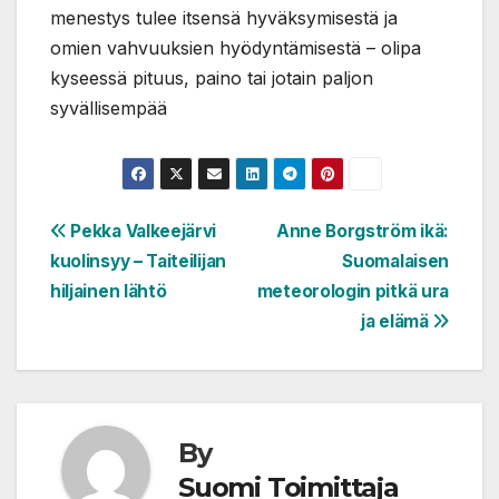
menestys tulee itsensä hyväksymisestä ja
omien vahvuuksien hyödyntämisestä – olipa
kyseessä pituus, paino tai jotain paljon
syvällisempää
Artikkelien
Pekka Valkeejärvi
Anne Borgström ikä:
kuolinsyy – Taiteilijan
Suomalaisen
selaus
hiljainen lähtö
meteorologin pitkä ura
ja elämä
By
Suomi Toimittaja