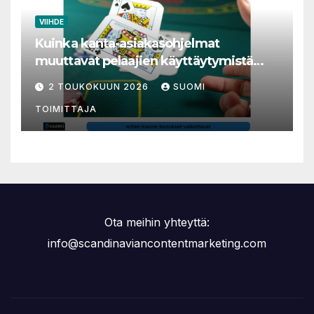
VIIHDE
Kuinka kanta-asiakasohjelmat
muuttavat pelaajien käyttäytymistä
nettikasinoilla
2 TOUKOKUUN 2026
SUOMI
TOIMITTAJA
Ota meihin yhteyttä:
info@scandinaviancontentmarketing.com