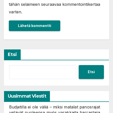
tähän selaimeen seuraavaa kommentointikertaa
varten.
Etsi
Etsi
Uusimmat Viestit
Budjetilla ei ole väliä – miksi matalat panosrajat
vetävät puoleensa myös varakkaita harrastajia