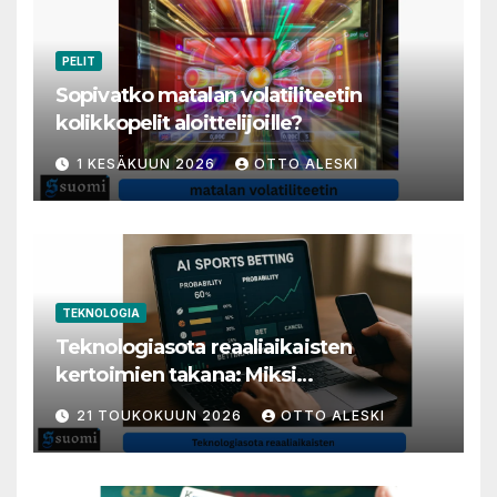
PELIT
Sopivatko matalan volatiliteetin
kolikkopelit aloittelijoille?
1 KESÄKUUN 2026
OTTO ALESKI
TEKNOLOGIA
Teknologiasota reaaliaikaisten
kertoimien takana: Miksi
millisekunneista tuli livenäpyttelyn
21 TOUKOKUUN 2026
OTTO ALESKI
tärkein valuutta