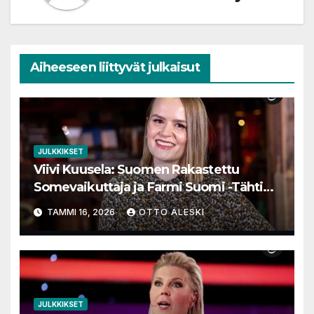
Aiheeseen liittyvät julkaisut
JULKKIKSET
Viivi Kuusela: Suomen Rakastettu
Somevaikuttaja ja Farmi Suomi -Tähtien
Matka
TAMMI 16, 2026
OTTO ALESKI
JULKKIKSET