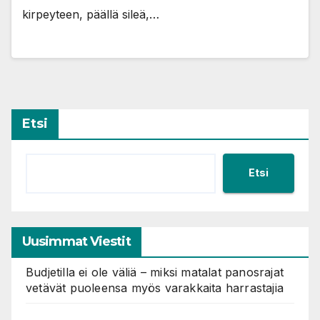
kirpeyteen, päällä sileä,…
Etsi
Etsi
Uusimmat Viestit
Budjetilla ei ole väliä – miksi matalat panosrajat
vetävät puoleensa myös varakkaita harrastajia