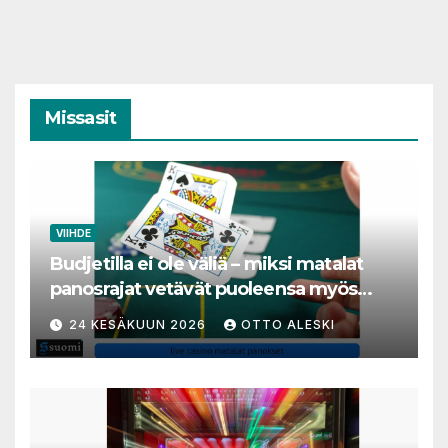
Missasit
VIIHDE
Budjetilla ei ole väliä – miksi matalat
panosrajat vetävät puoleensa myös
varakkaita harrastajia
24 KESÄKUUN 2026
OTTO ALESKI