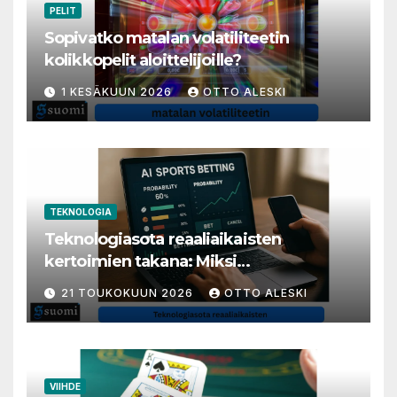
PELIT
Sopivatko matalan volatiliteetin
kolikkopelit aloittelijoille?
1 KESÄKUUN 2026
OTTO ALESKI
TEKNOLOGIA
Teknologiasota reaaliaikaisten
kertoimien takana: Miksi
millisekunneista tuli livenäpyttelyn
21 TOUKOKUUN 2026
OTTO ALESKI
tärkein valuutta
VIIHDE