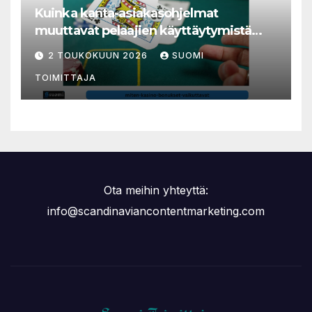
Kuinka kanta-asiakasohjelmat
muuttavat pelaajien käyttäytymistä
nettikasinoilla
2 TOUKOKUUN 2026
SUOMI
TOIMITTAJA
Ota meihin yhteyttä:
info@scandinaviancontentmarketing.com