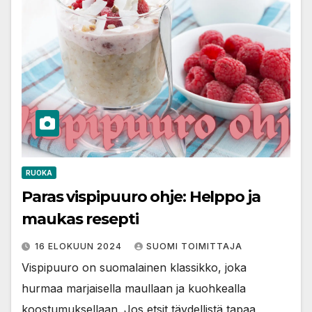
RUOKA
Paras vispipuuro ohje: Helppo ja
maukas resepti
16 ELOKUUN 2024
SUOMI TOIMITTAJA
Vispipuuro on suomalainen klassikko, joka
hurmaa marjaisella maullaan ja kuohkealla
koostumuksellaan. Jos etsit täydellistä tapaa