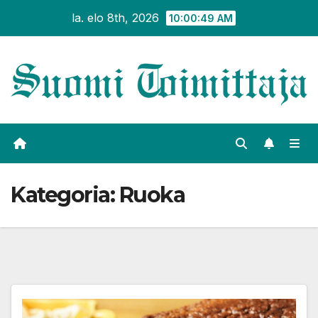
Siirry
la. elo 8th, 2026
10:00:50 AM
sisältöön
Kategoria:
Ruoka