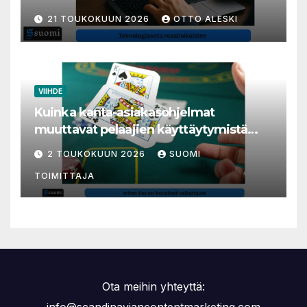
millisekunneista tuli livenäpyttelyn
21 TOUKOKUUN 2026
OTTO ALESKI
tärkein valuutta
VIIHDE
Kuinka kanta-asiakasohjelmat
muuttavat pelaajien käyttäytymistä
nettikasinoilla
2 TOUKOKUUN 2026
SUOMI
TOIMITTAJA
Ota meihin yhteyttä:
info@scandinaviancontentmarketing.com