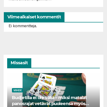
Viimeaikaiset kommentit
Ei kommentteja.
Missasit
VIIHDE
Budjetilla ei ole väliä – miksi matalat
panosrajat vetävät puoleensa myös