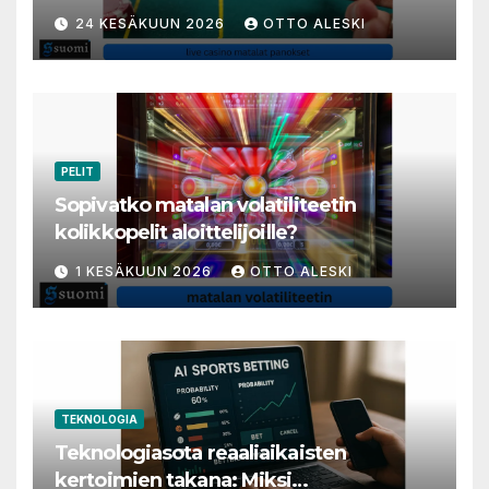
varakkaita harrastajia
24 KESÄKUUN 2026
OTTO ALESKI
PELIT
Sopivatko matalan volatiliteetin
kolikkopelit aloittelijoille?
1 KESÄKUUN 2026
OTTO ALESKI
TEKNOLOGIA
Teknologiasota reaaliaikaisten
kertoimien takana: Miksi