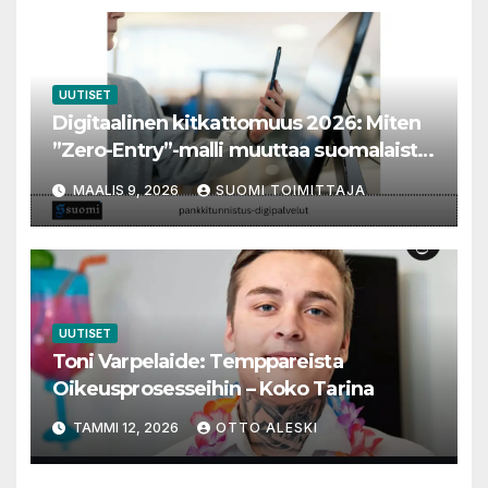
UUTISET
Digitaalinen kitkattomuus 2026: Miten
”Zero-Entry”-malli muuttaa suomalaista
verkkotaloutta
MAALIS 9, 2026
SUOMI TOIMITTAJA
UUTISET
Toni Varpelaide: Temppareista
Oikeusprosesseihin – Koko Tarina
TAMMI 12, 2026
OTTO ALESKI