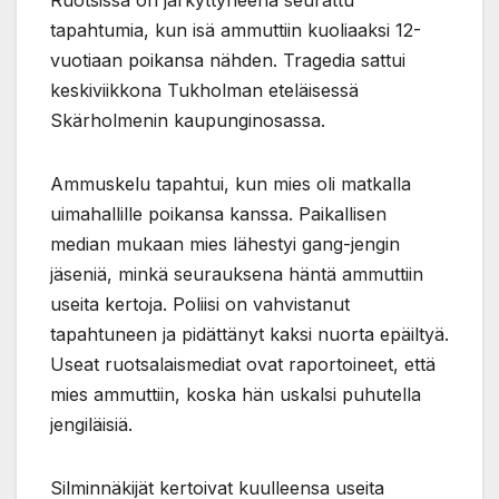
tapahtumia, kun isä ammuttiin kuoliaaksi 12-
vuotiaan poikansa nähden. Tragedia sattui
keskiviikkona Tukholman eteläisessä
Skärholmenin kaupunginosassa.
Ammuskelu tapahtui, kun mies oli matkalla
uimahallille poikansa kanssa. Paikallisen
median mukaan mies lähestyi gang-jengin
jäseniä, minkä seurauksena häntä ammuttiin
useita kertoja. Poliisi on vahvistanut
tapahtuneen ja pidättänyt kaksi nuorta epäiltyä.
Useat ruotsalaismediat ovat raportoineet, että
mies ammuttiin, koska hän uskalsi puhutella
jengiläisiä.
Silminnäkijät kertoivat kuulleensa useita