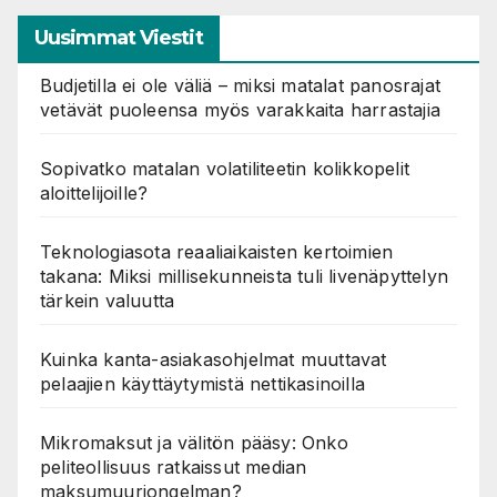
Uusimmat Viestit
Budjetilla ei ole väliä – miksi matalat panosrajat
vetävät puoleensa myös varakkaita harrastajia
Sopivatko matalan volatiliteetin kolikkopelit
aloittelijoille?
Teknologiasota reaaliaikaisten kertoimien
takana: Miksi millisekunneista tuli livenäpyttelyn
tärkein valuutta
Kuinka kanta-asiakasohjelmat muuttavat
pelaajien käyttäytymistä nettikasinoilla
Mikromaksut ja välitön pääsy: Onko
peliteollisuus ratkaissut median
maksumuuriongelman?