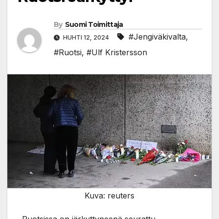
By
Suomi Toimittaja
#Jengiväkivalta
,
HUHTI 12, 2024
#Ruotsi
,
#Ulf Kristersson
Kuva: reuters
Ruotsissa on järkyttyneenä seurattu