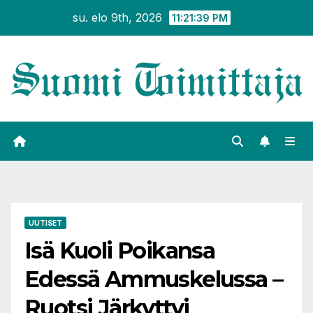
Siirry
su. elo 9th, 2026
11:21:40 PM
sisältöön
UUTISET
Isä Kuoli Poikansa
Edessä Ammuskelussa –
Ruotsi Järkyttyi