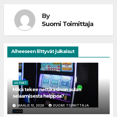
By
Suomi Toimittaja
Aiheeseen liittyvät julkaisut
UUTISET
Mikä tekee nettikasinon aulan
selaamisesta helppoa?
MAALIS 10, 2026
SUOMI TOIMITTAJA