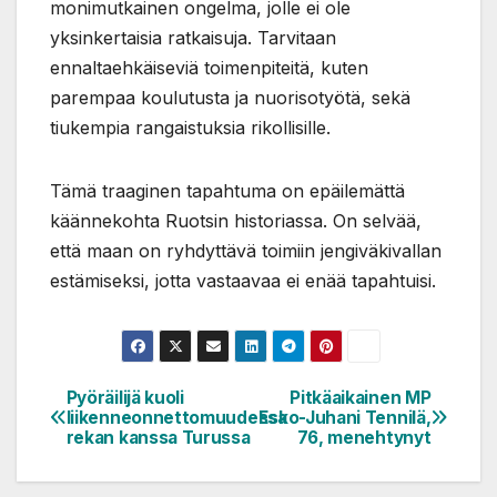
monimutkainen ongelma, jolle ei ole
yksinkertaisia ratkaisuja. Tarvitaan
ennaltaehkäiseviä toimenpiteitä, kuten
parempaa koulutusta ja nuorisotyötä, sekä
tiukempia rangaistuksia rikollisille.
Tämä traaginen tapahtuma on epäilemättä
käännekohta Ruotsin historiassa. On selvää,
että maan on ryhdyttävä toimiin jengiväkivallan
estämiseksi, jotta vastaavaa ei enää tapahtuisi.
Pyöräilijä kuoli
Pitkäaikainen MP
Artikkelien
liikenneonnettomuudessa
Esko-Juhani Tennilä,
selaus
rekan kanssa Turussa
76, menehtynyt