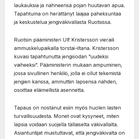
laukauksia ja nähneensä pojan huutavan apua.
Tapahtuma on herättänyt laajaa paheksuntaa
ja keskustelua jengiväkivallasta Ruotsissa.
Ruotsin pääministeri Ulf Kristersson vieraili
ammuskelupaikalla torstai-iltana. Kristersson
kuvasi tapahtunutta jengisodan ”uudeksi
vaiheeksi”. Pääministerin mukaan ampuminen,
jossa sivullinen henkilö, jolla ei ollut tekemistä
jengien kanssa, ammuttiin lapsensa nähden,
osoittaa eläimellistä asennetta.
Tapaus on nostanut esiin myös huolen lasten
turvallisuudesta. Monet ovat kysyneet, miten
lapsia voidaan suojella tällaiselta väkivallalta.
Asiantuntijat muistuttavat, että jengiväkivalta on