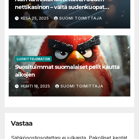
nettikasinon – vältä sudenkuopat
aloituksessa
KESÄ 25, 2025
SUOMI TOIMITTAJA
LUOKITTELEMATON
Suosituimmat suomalaiset pelit kautta
aikojen
HUHTI 18, 2025
SUOMI TOIMITTAJA
Vastaa
Sähköpostiosoitettasi ei julkaista.
Pakolliset kentät