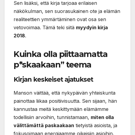
Sen lisäksi, että kirja tarjoaa erilaisen
näkökulman, sen suorasukainen ote ja elämän
realiteettien ymmärtäminen ovat osa sen
vetovoimaa. Tämä teki siitä
myydyin kirja
2018
.
Kuinka olla piittaamatta
p*skaakaan” teema
Kirjan keskeiset ajatukset
Manson väittää, että nykypäivän yhteiskunta
painottaa liikaa positiivisuutta. Sen sijaan, hän
kannustaa meitä keskittymään elämämme
todellisiin arvoihin, tunnistamaan,
miten olla
välittämättä paskaakaan
tietyistä asioista, ja
fokusoimaan energiaamme oikeisiin asioihin.