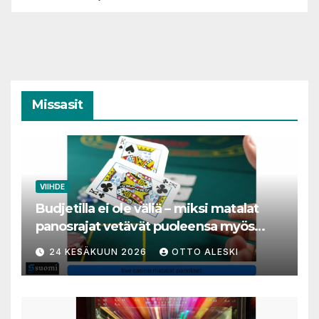
Missasit
VIIHDE
Budjetilla ei ole väliä – miksi matalat
panosrajat vetävät puoleensa myös
varakkaita harrastajia
24 KESÄKUUN 2026
OTTO ALESKI