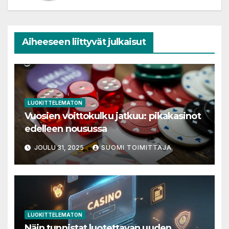
Aiheeseen liittyvät julkaisut
LUOKITTELEMATON
Vuosien voittokulku jatkuu: pikakasinot
edelleen nousussa
JOULU 31, 2025
SUOMI TOIMITTAJA
LUOKITTELEMATON
Näin tunnistat luotettavan uuden