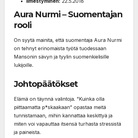
Ilmestyminen:
22.5.2018
Aura Nurmi – Suomentajan
rooli
On syytä mainita, että suomentaja Aura Nurmi
on tehnyt erinomaista työtä tuodessaan
Mansonin sävyn ja tyylin suomenkielisille
lukijoille.
Johtopäätökset
Elämä on täynnä valintoja. ”Kuinka olla
piittaamatta p*skaakaan” opastaa meitä
tunnistamaan, mihin kannattaa keskittyä ja
miten voi vapauttaa itsensä turhasta stressistä
ja paineista.