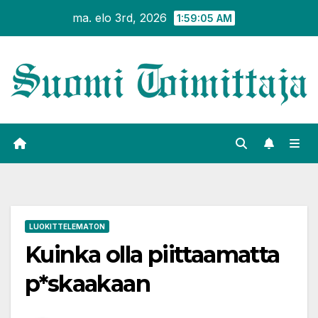
Siirry
ma. elo 3rd, 2026
1:59:06 AM
sisältöön
LUOKITTELEMATON
Kuinka olla piittaamatta
p*skaakaan