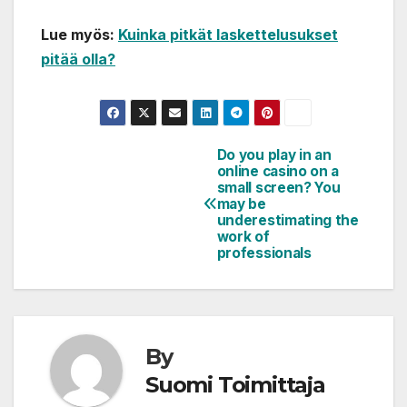
Lue myös:
Kuinka pitkät laskettelusukset
pitää olla?
Do you play in an
Artikkelien
online casino on a
selaus
small screen? You
may be
underestimating the
work of
professionals
By
Suomi Toimittaja