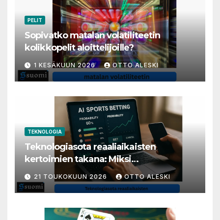
PELIT
Sopivatko matalan volatiliteetin
kolikkopelit aloittelijoille?
1 KESÄKUUN 2026
OTTO ALESKI
TEKNOLOGIA
Teknologiasota reaaliaikaisten
kertoimien takana: Miksi
millisekunneista tuli livenäpyttelyn
21 TOUKOKUUN 2026
OTTO ALESKI
tärkein valuutta