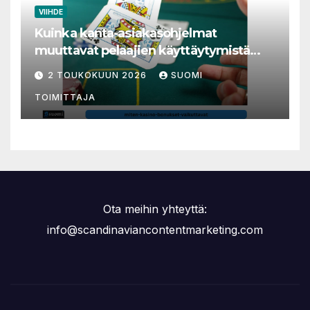
VIIHDE
Kuinka kanta-asiakasohjelmat
muuttavat pelaajien käyttäytymistä
nettikasinoilla
2 TOUKOKUUN 2026
SUOMI
TOIMITTAJA
Ota meihin yhteyttä:
info@scandinaviancontentmarketing.com