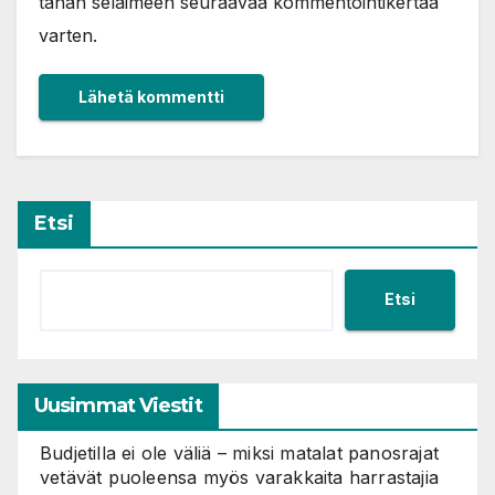
tähän selaimeen seuraavaa kommentointikertaa
varten.
Etsi
Etsi
Uusimmat Viestit
Budjetilla ei ole väliä – miksi matalat panosrajat
vetävät puoleensa myös varakkaita harrastajia